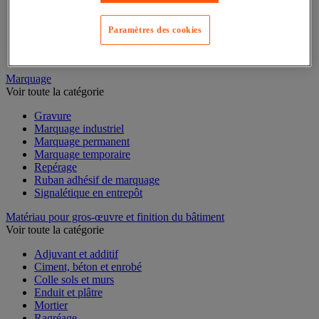
Mesure du temps
Mesure et repère de chantier
Mesure topographique
Paramètres des cookies
Mesureur et détecteur d'épaisseur
Thermomètre et thermohygromètre
Marquage
Voir toute la catégorie
Gravure
Marquage industriel
Marquage permanent
Marquage temporaire
Repérage
Ruban adhésif de marquage
Signalétique en entrepôt
Matériau pour gros-œuvre et finition du bâtiment
Voir toute la catégorie
Adjuvant et additif
Ciment, béton et enrobé
Colle sols et murs
Enduit et plâtre
Mortier
Ragréage