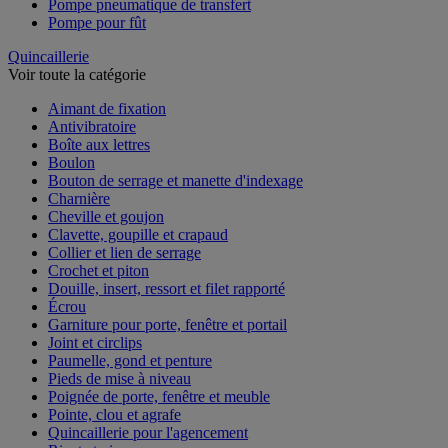
Pompe pneumatique de transfert
Pompe pour fût
Quincaillerie
Voir toute la catégorie
Aimant de fixation
Antivibratoire
Boîte aux lettres
Boulon
Bouton de serrage et manette d'indexage
Charnière
Cheville et goujon
Clavette, goupille et crapaud
Collier et lien de serrage
Crochet et piton
Douille, insert, ressort et filet rapporté
Écrou
Garniture pour porte, fenêtre et portail
Joint et circlips
Paumelle, gond et penture
Pieds de mise à niveau
Poignée de porte, fenêtre et meuble
Pointe, clou et agrafe
Quincaillerie pour l'agencement