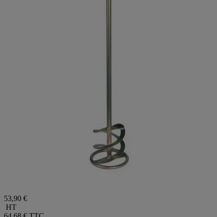
53,90 €
HT
64,68 €
TTC