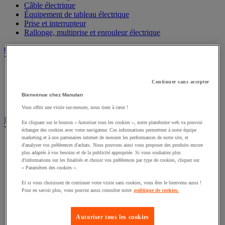
Câble électrique
Équipement de tableau électrique
Prise et interrupteur
Rallonge, multiprise et enrouleur électrique
Graissage et lubrifiant
Voir toute la catégorie
Anti-adhérent
Continuer sans accepter
Graisse et huile
Lubrifiant et dégrippant
Bienvenue chez Manutan
Outils de graissage
Vous offrir une visite sur-mesure, nous tient à cœur !
Instrument de mesure
En cliquant sur le bouton « Autoriser tous les cookies », notre plateforme web va pouvoir
Voir toute la catégorie
échanger des cookies avec votre navigateur. Ces informations permettent à notre équipe
marketing et à nos partenaires internet de mesurer les performances de notre site, et
Balance industrielle
d'analyser vos préférences d'achats. Nous pouvons ainsi vous proposer des produits encore
plus adaptés à vos besoins et de la publicité appropriée. Si vous souhaitez plus
Compteur et compteur-métreur
d'informations sur les finalités et choisir vos préférences par type de cookies, cliquez sur
Dynamomètre
« Paramètres des cookies ».
Équipement optique
Instrument de mesure de laboratoire
Et si vous choisissez de continuer votre visite sans cookies, vous êtes le bienvenu aussi !
Mesure de distance
Pour en savoir plus, vous pouvez aussi consulter notre
politique de cookies.
Mesure de la vitesse
Mesure de l'environnement
Autoriser tous les cookies
Mesure d'électricité