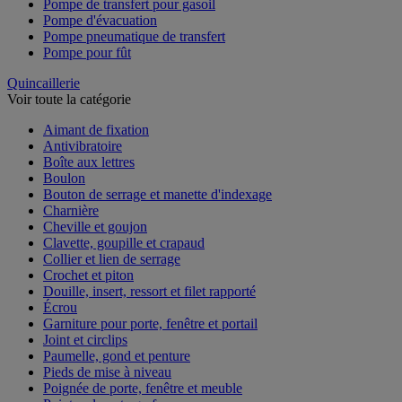
Pompe de transfert pour gasoil
Pompe d'évacuation
Pompe pneumatique de transfert
Pompe pour fût
Quincaillerie
Voir toute la catégorie
Aimant de fixation
Antivibratoire
Boîte aux lettres
Boulon
Bouton de serrage et manette d'indexage
Charnière
Cheville et goujon
Clavette, goupille et crapaud
Collier et lien de serrage
Crochet et piton
Douille, insert, ressort et filet rapporté
Écrou
Garniture pour porte, fenêtre et portail
Joint et circlips
Paumelle, gond et penture
Pieds de mise à niveau
Poignée de porte, fenêtre et meuble