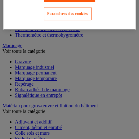
Mesure de l'environnement
Mesure d'électricité
Mesure du temps
Paramètres des cookies
Mesure et repère de chantier
Mesure topographique
Mesureur et détecteur d'épaisseur
Thermomètre et thermohygromètre
Marquage
Voir toute la catégorie
Gravure
Marquage industriel
Marquage permanent
Marquage temporaire
Repérage
Ruban adhésif de marquage
Signalétique en entrepôt
Matériau pour gros-œuvre et finition du bâtiment
Voir toute la catégorie
Adjuvant et additif
Ciment, béton et enrobé
Colle sols et murs
Enduit et plâtre