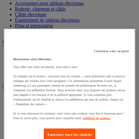
Accessoires pour tableau électrique
Batterie, chargeur et câble
Câble électrique
Équipement de tableau électrique
Prise et interrupteur
Rallonge, multiprise et enrouleur électrique
Graissage et lubrifiant
Voir toute la catégorie
Continuer sans accepter
Anti-adhérent
Bienvenue chez Manutan
Graisse et huile
Vous offrir une visite sur-mesure, nous tient à cœur !
Lubrifiant et dégrippant
Outils de graissage
En cliquant sur le bouton « Autoriser tous les cookies », notre plateforme web va pouvoir
échanger des cookies avec votre navigateur. Ces informations permettent à notre équipe
Instrument de mesure
marketing et à nos partenaires internet de mesurer les performances de notre site, et
Voir toute la catégorie
d'analyser vos préférences d'achats. Nous pouvons ainsi vous proposer des produits encore
plus adaptés à vos besoins et de la publicité appropriée. Si vous souhaitez plus
d'informations sur les finalités et choisir vos préférences par type de cookies, cliquez sur
Balance industrielle
« Paramètres des cookies ».
Compteur et compteur-métreur
Dynamomètre
Et si vous choisissez de continuer votre visite sans cookies, vous êtes le bienvenu aussi !
Équipement optique
Pour en savoir plus, vous pouvez aussi consulter notre
politique de cookies.
Instrument de mesure de laboratoire
Mesure de distance
Mesure de la vitesse
Autoriser tous les cookies