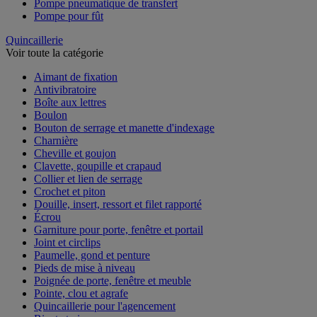
Pompe pneumatique de transfert
Pompe pour fût
Quincaillerie
Voir toute la catégorie
Aimant de fixation
Antivibratoire
Boîte aux lettres
Boulon
Bouton de serrage et manette d'indexage
Charnière
Cheville et goujon
Clavette, goupille et crapaud
Collier et lien de serrage
Crochet et piton
Douille, insert, ressort et filet rapporté
Écrou
Garniture pour porte, fenêtre et portail
Joint et circlips
Paumelle, gond et penture
Pieds de mise à niveau
Poignée de porte, fenêtre et meuble
Pointe, clou et agrafe
Quincaillerie pour l'agencement