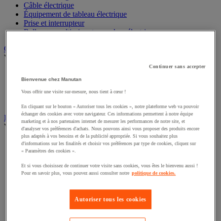
Câble électrique
Équipement de tableau électrique
Prise et interrupteur
Rallonge, multiprise et enrouleur électrique
Graissage et lubrifiant
Voir toute la catégorie
Continuer sans accepter
Anti-adhérent
Bienvenue chez Manutan
Graisse et huile
Lubrifiant et dégrippant
Vous offrir une visite sur-mesure, nous tient à cœur !
Outils de graissage
En cliquant sur le bouton « Autoriser tous les cookies », notre plateforme web va pouvoir
échanger des cookies avec votre navigateur. Ces informations permettent à notre équipe
Instrument de mesure
marketing et à nos partenaires internet de mesurer les performances de notre site, et
Voir toute la catégorie
d'analyser vos préférences d'achats. Nous pouvons ainsi vous proposer des produits encore
plus adaptés à vos besoins et de la publicité appropriée. Si vous souhaitez plus
Balance industrielle
d'informations sur les finalités et choisir vos préférences par type de cookies, cliquez sur
Compteur et compteur-métreur
« Paramètres des cookies ».
Dynamomètre
Et si vous choisissez de continuer votre visite sans cookies, vous êtes le bienvenu aussi !
Équipement optique
Pour en savoir plus, vous pouvez aussi consulter notre
politique de cookies.
Instrument de mesure de laboratoire
Mesure de distance
Mesure de la vitesse
Autoriser tous les cookies
Mesure de l'environnement
Mesure d'électricité