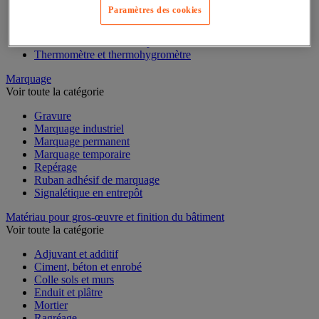
Mesure du temps
Paramètres des cookies
Mesure et repère de chantier
Mesure topographique
Mesureur et détecteur d'épaisseur
Thermomètre et thermohygromètre
Marquage
Voir toute la catégorie
Gravure
Marquage industriel
Marquage permanent
Marquage temporaire
Repérage
Ruban adhésif de marquage
Signalétique en entrepôt
Matériau pour gros-œuvre et finition du bâtiment
Voir toute la catégorie
Adjuvant et additif
Ciment, béton et enrobé
Colle sols et murs
Enduit et plâtre
Mortier
Ragréage