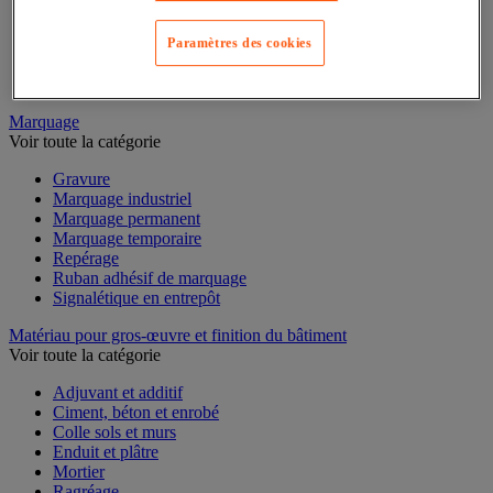
Mesure du temps
Mesure et repère de chantier
Mesure topographique
Paramètres des cookies
Mesureur et détecteur d'épaisseur
Thermomètre et thermohygromètre
Marquage
Voir toute la catégorie
Gravure
Marquage industriel
Marquage permanent
Marquage temporaire
Repérage
Ruban adhésif de marquage
Signalétique en entrepôt
Matériau pour gros-œuvre et finition du bâtiment
Voir toute la catégorie
Adjuvant et additif
Ciment, béton et enrobé
Colle sols et murs
Enduit et plâtre
Mortier
Ragréage