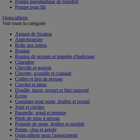
Pompe pneumatique de transfert
Pompe pour fût
Quincaillerie
Voir toute la catégorie
Aimant de fixation
Antivibratoire
Boîte aux lettres
Boulon
Bouton de serrage et manette d'indexage
Charnière
Cheville et goujon
Clavette, goupille et crapaud
Collier et lien de serrage
Crochet et piton
Douille, insert, ressort et filet rapporté
Écrou
Garniture pour porte, fenêtre et portail
Joint et circlips
Paumelle, gond et penture
Pieds de mise à niveau
Poignée de porte, fenêtre et meuble
Pointe, clou et agrafe
Quincaillerie pour l'agencement