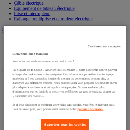
Câble électrique
Équipement de tableau électrique
Prise et interrupteur
Rallonge, multiprise et enrouleur électrique
Graissage et lubrifiant
Voir toute la catégorie
Anti-adhérent
Continuer sans accepter
Graisse et huile
Lubrifiant et dégrippant
Bienvenue chez Manutan
Outils de graissage
Vous offrir une visite sur-mesure, nous tient à cœur !
Instrument de mesure
En cliquant sur le bouton « Autoriser tous les cookies », notre plateforme web va pouvoir
Voir toute la catégorie
échanger des cookies avec votre navigateur. Ces informations permettent à notre équipe
marketing et à nos partenaires internet de mesurer les performances de notre site, et
d'analyser vos préférences d'achats. Nous pouvons ainsi vous proposer des produits encore
Balance industrielle
plus adaptés à vos besoins et de la publicité appropriée. Si vous souhaitez plus
Compteur et compteur-métreur
d'informations sur les finalités et choisir vos préférences par type de cookies, cliquez sur
Dynamomètre
« Paramètres des cookies ».
Équipement optique
Instrument de mesure de laboratoire
Et si vous choisissez de continuer votre visite sans cookies, vous êtes le bienvenu aussi !
Pour en savoir plus, vous pouvez aussi consulter notre
politique de cookies.
Mesure de distance
Mesure de la vitesse
Mesure de l'environnement
Autoriser tous les cookies
Mesure d'électricité