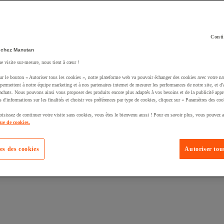
Conti
 chez Manutan
ne visite sur-mesure, nous tient à cœur !
uté un produit à votre panier :
ur le bouton « Autoriser tous les cookies », notre plateforme web va pouvoir échanger des cookies avec votre na
permettent à notre équipe marketing et à nos partenaires internet de mesurer les performances de notre site, et d'
'achats. Nous pouvons ainsi vous proposer des produits encore plus adaptés à vos besoins et de la publicité appr
s d'informations sur les finalités et choisir vos préférences par type de cookies, cliquez sur « Paramètres des coo
oisissez de continuer votre visite sans cookies, vous êtes le bienvenu aussi ! Pour en savoir plus, vous pouvez a
que de cookies.
es des cookies
Autoriser tous