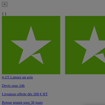
×
{ }
4,2/5 Laissez un avis
Devis sous 24h
Livraison offerte dès 200 € HT
Retour gratuit sous 30 jours