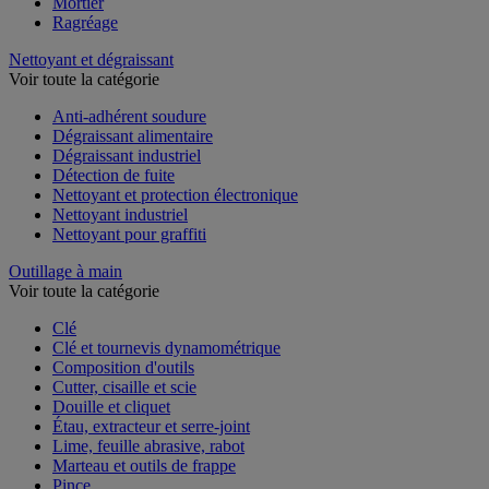
Enduit et plâtre
Mortier
Ragréage
Nettoyant et dégraissant
Voir toute la catégorie
Anti-adhérent soudure
Dégraissant alimentaire
Dégraissant industriel
Détection de fuite
Nettoyant et protection électronique
Nettoyant industriel
Nettoyant pour graffiti
Outillage à main
Voir toute la catégorie
Clé
Clé et tournevis dynamométrique
Composition d'outils
Cutter, cisaille et scie
Douille et cliquet
Étau, extracteur et serre-joint
Lime, feuille abrasive, rabot
Marteau et outils de frappe