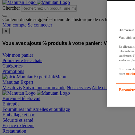
Chercher
Contenu du site suggéré et menu de l'historique de recherche
Mon compte
Se connecter
Bienvenue
×
Vous offrir u
Vous avez ajouté % produits à votre panier :
Vous avez ajo
En cliquant s
informations 
Voir mon panier
préférences d
Poursuivre les achats
souhaitez plu
Catégories
Et si vous ch
Promotions
notre
politi
Manutan Expert
offre reconditionnée
Paramètr
Mes devis
Suivre une commande
Nos services
Aide et contact
Bureau et télétravail
Entrepôt
Fournitures industrielles et outillage
Emballage et bac
Sécurité et santé
Espace extérieur