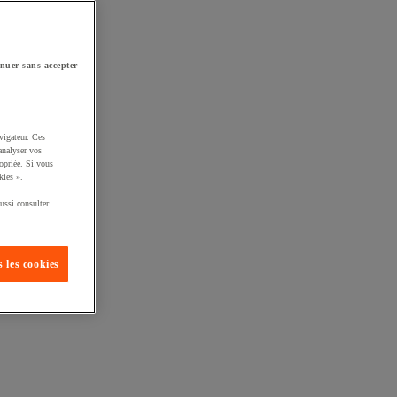
nuer sans accepter
vigateur. Ces
analyser vos
opriée. Si vous
kies ».
ussi consulter
 les cookies