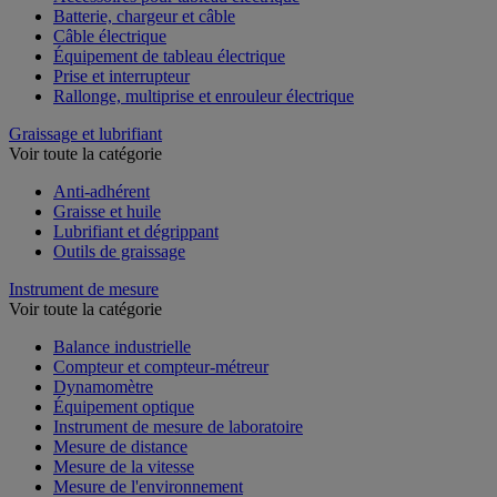
Accessoires pour tableau électrique
Batterie, chargeur et câble
Câble électrique
Équipement de tableau électrique
Prise et interrupteur
Rallonge, multiprise et enrouleur électrique
Graissage et lubrifiant
Voir toute la catégorie
Anti-adhérent
Graisse et huile
Lubrifiant et dégrippant
Outils de graissage
Instrument de mesure
Voir toute la catégorie
Balance industrielle
Compteur et compteur-métreur
Dynamomètre
Équipement optique
Instrument de mesure de laboratoire
Mesure de distance
Mesure de la vitesse