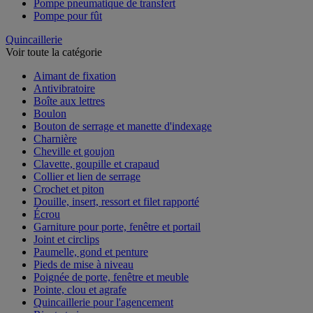
Pompe pneumatique de transfert
Pompe pour fût
Quincaillerie
Voir toute la catégorie
Aimant de fixation
Antivibratoire
Boîte aux lettres
Boulon
Bouton de serrage et manette d'indexage
Charnière
Cheville et goujon
Clavette, goupille et crapaud
Collier et lien de serrage
Crochet et piton
Douille, insert, ressort et filet rapporté
Écrou
Garniture pour porte, fenêtre et portail
Joint et circlips
Paumelle, gond et penture
Pieds de mise à niveau
Poignée de porte, fenêtre et meuble
Pointe, clou et agrafe
Quincaillerie pour l'agencement