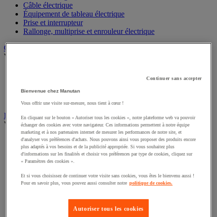
Câble électrique
Équipement de tableau électrique
Prise et interrupteur
Rallonge, multiprise et enrouleur électrique
Graissage et lubrifiant
Voir toute la catégorie
Anti-adhérent
Continuer sans accepter
Graisse et huile
Lubrifiant et dégrippant
Bienvenue chez Manutan
Outils de graissage
Vous offrir une visite sur-mesure, nous tient à cœur !
Instrument de mesure
En cliquant sur le bouton « Autoriser tous les cookies », notre plateforme web va pouvoir
Voir toute la catégorie
échanger des cookies avec votre navigateur. Ces informations permettent à notre équipe
marketing et à nos partenaires internet de mesurer les performances de notre site, et
Balance industrielle
d'analyser vos préférences d'achats. Nous pouvons ainsi vous proposer des produits encore
plus adaptés à vos besoins et de la publicité appropriée. Si vous souhaitez plus
Compteur et compteur-métreur
d'informations sur les finalités et choisir vos préférences par type de cookies, cliquez sur
Dynamomètre
« Paramètres des cookies ».
Équipement optique
Instrument de mesure de laboratoire
Et si vous choisissez de continuer votre visite sans cookies, vous êtes le bienvenu aussi !
Mesure de distance
Pour en savoir plus, vous pouvez aussi consulter notre
politique de cookies.
Mesure de la vitesse
Mesure de l'environnement
Autoriser tous les cookies
Mesure d'électricité