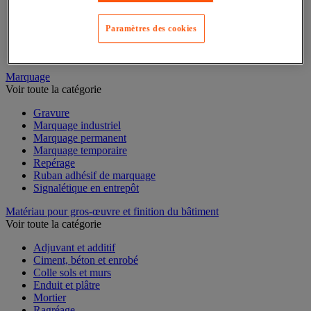
Mesure du temps
Mesure et repère de chantier
Mesure topographique
Paramètres des cookies
Mesureur et détecteur d'épaisseur
Thermomètre et thermohygromètre
Marquage
Voir toute la catégorie
Gravure
Marquage industriel
Marquage permanent
Marquage temporaire
Repérage
Ruban adhésif de marquage
Signalétique en entrepôt
Matériau pour gros-œuvre et finition du bâtiment
Voir toute la catégorie
Adjuvant et additif
Ciment, béton et enrobé
Colle sols et murs
Enduit et plâtre
Mortier
Ragréage