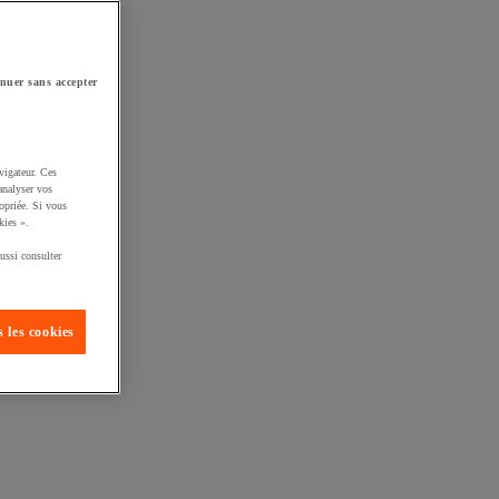
nuer sans accepter
vigateur. Ces
analyser vos
opriée. Si vous
kies ».
ussi consulter
 les cookies