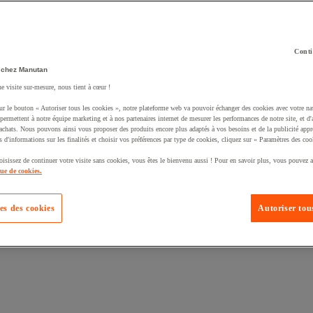
Conti
 chez Manutan
ne visite sur-mesure, nous tient à cœur !
uté un produit à votre panier :
ur le bouton « Autoriser tous les cookies », notre plateforme web va pouvoir échanger des cookies avec votre na
permettent à notre équipe marketing et à nos partenaires internet de mesurer les performances de notre site, et d'
'achats. Nous pouvons ainsi vous proposer des produits encore plus adaptés à vos besoins et de la publicité appr
s d'informations sur les finalités et choisir vos préférences par type de cookies, cliquez sur « Paramètres des coo
oisissez de continuer votre visite sans cookies, vous êtes le bienvenu aussi ! Pour en savoir plus, vous pouvez a
que de cookies.
es des cookies
Autoriser tous