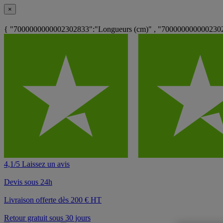
×
{ "7000000000002302833":"Longueurs (cm)" , "70000000000023023
4,1/5 Laissez un avis
Devis sous 24h
Livraison offerte dès 200 € HT
Retour gratuit sous 30 jours