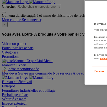
Chercher
Contenu du site suggéré et menu de l'historique de recherche
Mon compte
Se connecter
Bienvenue
×
Vous offrir u
Vous avez ajouté % produits à votre panier :
Vous avez ajo
En cliquant s
informations 
Voir mon panier
préférences d
Poursuivre les achats
souhaitez plu
Catégories
Et si vous ch
Promotions
notre
politi
Manutan Expert
offre reconditionnée
Paramètr
Mes devis
Suivre une commande
Nos services
Aide et contact
Bureau et télétravail
Entrepôt
Fournitures industrielles et outillage
Emballage et bac
Sécurité et santé
Espace extérieur