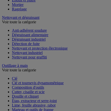
Enduit et plâtre
Mortier
Ragréage
Nettoyant et dégraissant
Voir toute la catégorie
Anti-adhérent soudure
Dégraissant alimentaire
Dégraissant industriel
Détection de fuite
Nettoyant et protection électronique
Nettoyant industriel
Nettoyant pour graffiti
Outillage à main
Voir toute la catégorie
Clé
Clé et tournevis dynamométrique
Composition d'outils
Cutter, cisaille et scie
Douille et cliquet
Étau, extracteur et serre-joint
Lime, feuille abrasive, rabot
Marteau et outils de frappe