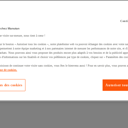
Conti
 chez Manutan
ne visite sur-mesure, nous tient à cœur !
uté un produit à votre panier :
ur le bouton « Autoriser tous les cookies », notre plateforme web va pouvoir échanger des cookies avec votre na
permettent à notre équipe marketing et à nos partenaires internet de mesurer les performances de notre site, et d'
'achats. Nous pouvons ainsi vous proposer des produits encore plus adaptés à vos besoins et de la publicité appr
s d'informations sur les finalités et choisir vos préférences par type de cookies, cliquez sur « Paramètres des coo
oisissez de continuer votre visite sans cookies, vous êtes le bienvenu aussi ! Pour en savoir plus, vous pouvez a
que de cookies.
es des cookies
Autoriser tous