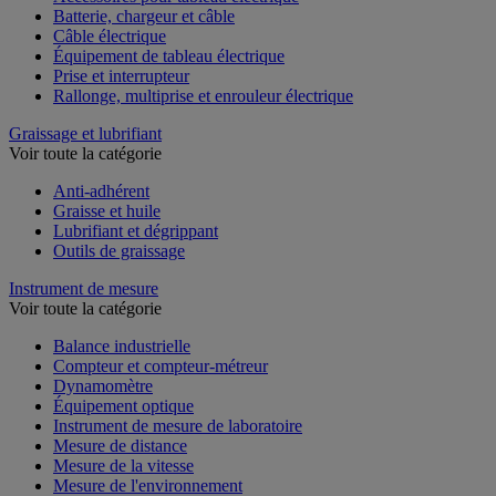
Accessoires pour tableau électrique
Batterie, chargeur et câble
Câble électrique
Équipement de tableau électrique
Prise et interrupteur
Rallonge, multiprise et enrouleur électrique
Graissage et lubrifiant
Voir toute la catégorie
Anti-adhérent
Graisse et huile
Lubrifiant et dégrippant
Outils de graissage
Instrument de mesure
Voir toute la catégorie
Balance industrielle
Compteur et compteur-métreur
Dynamomètre
Équipement optique
Instrument de mesure de laboratoire
Mesure de distance
Mesure de la vitesse