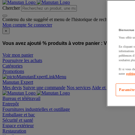
Chercher
Contenu du site suggéré et menu de l'historique de recherche
Mon compte
Se connecter
Bienvenue
×
Vous offrir u
Vous avez ajouté % produits à votre panier :
Vous avez ajo
En cliquant s
informations 
Voir mon panier
préférences d
Poursuivre les achats
souhaitez plu
Catégories
Et si vous ch
Promotions
notre
politi
Manutan Expert
offre reconditionnée
Paramètr
Mes devis
Suivre une commande
Nos services
Aide et contact
Bureau et télétravail
Entrepôt
Fournitures industrielles et outillage
Emballage et bac
Sécurité et santé
Espace extérieur