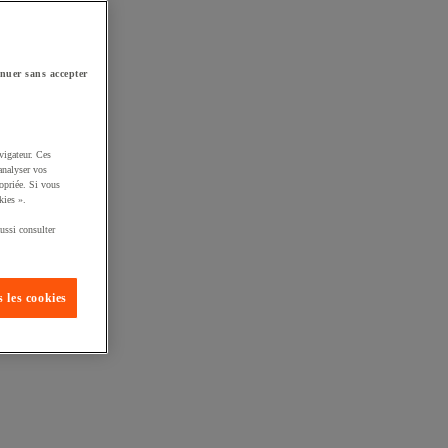
nuer sans accepter
vigateur. Ces
analyser vos
opriée. Si vous
kies ».
ussi consulter
 les cookies