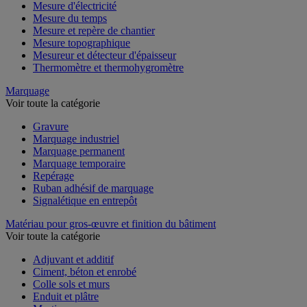
Mesure de l'environnement
Mesure d'électricité
Mesure du temps
Mesure et repère de chantier
Mesure topographique
Mesureur et détecteur d'épaisseur
Thermomètre et thermohygromètre
Marquage
Voir toute la catégorie
Gravure
Marquage industriel
Marquage permanent
Marquage temporaire
Repérage
Ruban adhésif de marquage
Signalétique en entrepôt
Matériau pour gros-œuvre et finition du bâtiment
Voir toute la catégorie
Adjuvant et additif
Ciment, béton et enrobé
Colle sols et murs