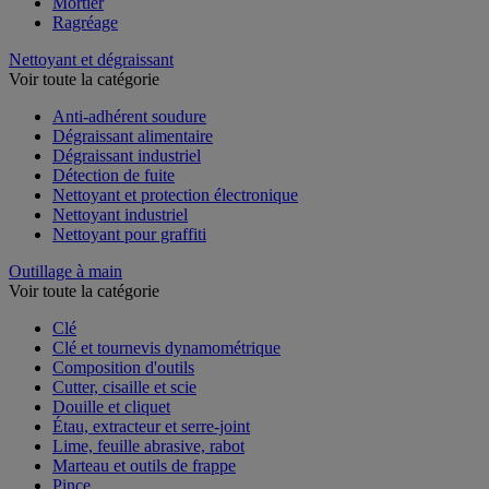
Enduit et plâtre
Mortier
Ragréage
Nettoyant et dégraissant
Voir toute la catégorie
Anti-adhérent soudure
Dégraissant alimentaire
Dégraissant industriel
Détection de fuite
Nettoyant et protection électronique
Nettoyant industriel
Nettoyant pour graffiti
Outillage à main
Voir toute la catégorie
Clé
Clé et tournevis dynamométrique
Composition d'outils
Cutter, cisaille et scie
Douille et cliquet
Étau, extracteur et serre-joint
Lime, feuille abrasive, rabot
Marteau et outils de frappe