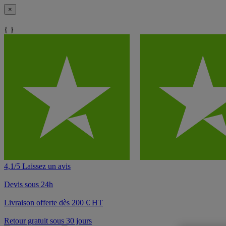
×
{ }
4,1/5 Laissez un avis
Devis sous 24h
Livraison offerte dès 200 € HT
Retour gratuit sous 30 jours