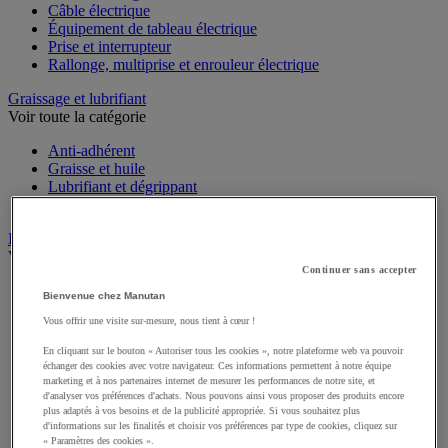
Câble électrique
Équipement de tableau électrique
Prise et interrupteur
Rallonge, multiprise et enrouleur électrique
Graissage et lubrifiant
Voir toute la catégorie
Anti-adhérent
Graisse et huile
Lubrifiant et dégrippant
Outils de graissage
Instrument de mesure
Voir toute la catégorie
Continuer sans accepter
Balance industrielle
Bienvenue chez Manutan
Compteur et compteur-métreur
Vous offrir une visite sur-mesure, nous tient à cœur !
Dynamomètre
Équipement optique
En cliquant sur le bouton « Autoriser tous les cookies », notre plateforme web va pouvoir
Instrument de mesure de laboratoire
échanger des cookies avec votre navigateur. Ces informations permettent à notre équipe
Mesure de distance
marketing et à nos partenaires internet de mesurer les performances de notre site, et
Mesure de la vitesse
d'analyser vos préférences d'achats. Nous pouvons ainsi vous proposer des produits encore
plus adaptés à vos besoins et de la publicité appropriée. Si vous souhaitez plus
Mesure de l'environnement
d'informations sur les finalités et choisir vos préférences par type de cookies, cliquez sur
Mesure d'électricité
« Paramètres des cookies ».