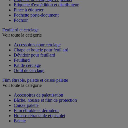
Étiquette de marquage et pistolet
Étiquette d'expédition et distributeur
Pince à étiqueter
Pochette porte-document
Pochoir
Feuillard et cerclage
Voir toute la catégorie
Accessoires pour cerclage
Chape et boucle pour feuillard
Dévidoir pour feuillard
Feuillard
Kit de cerclage
Outil de cerclage
Film étirable, palette et caisse-palette
Voir toute la catégorie
Accessoires de palettisation
Bâche, housse et film de protection
Caisse-palette
Film étirable et dérouleur
Housse rétractable et pistolet
Palette