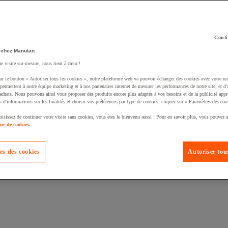
Conti
 chez Manutan
ne visite sur-mesure, nous tient à cœur !
uté un produit à votre panier :
ur le bouton « Autoriser tous les cookies », notre plateforme web va pouvoir échanger des cookies avec votre na
permettent à notre équipe marketing et à nos partenaires internet de mesurer les performances de notre site, et d'
'achats. Nous pouvons ainsi vous proposer des produits encore plus adaptés à vos besoins et de la publicité appr
s d'informations sur les finalités et choisir vos préférences par type de cookies, cliquez sur « Paramètres des coo
oisissez de continuer votre visite sans cookies, vous êtes le bienvenu aussi ! Pour en savoir plus, vous pouvez a
que de cookies.
es des cookies
Autoriser tous