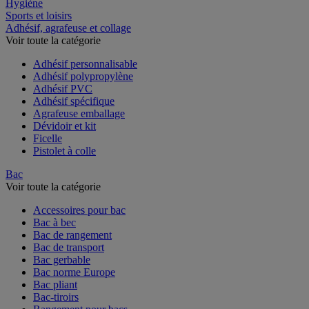
Restauration
Hygiène
Sports et loisirs
Adhésif, agrafeuse et collage
Voir toute la catégorie
Adhésif personnalisable
Adhésif polypropylène
Adhésif PVC
Adhésif spécifique
Agrafeuse emballage
Dévidoir et kit
Ficelle
Pistolet à colle
Bac
Voir toute la catégorie
Accessoires pour bac
Bac à bec
Bac de rangement
Bac de transport
Bac gerbable
Bac norme Europe
Bac pliant
Bac-tiroirs