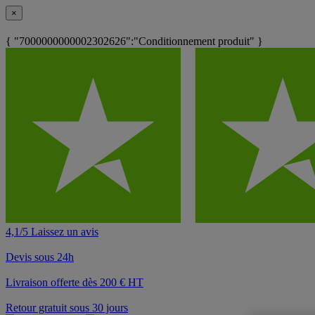
×
{ "7000000000002302626":"Conditionnement produit" }
4,1/5 Laissez un avis
Devis sous 24h
Livraison offerte dès 200 € HT
Retour gratuit sous 30 jours