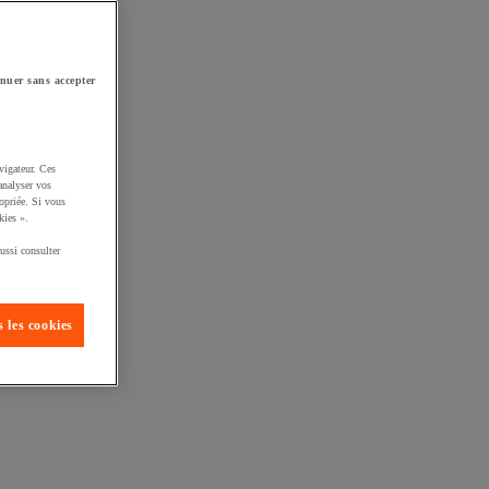
nuer sans accepter
vigateur. Ces
analyser vos
opriée. Si vous
kies ».
ussi consulter
 les cookies