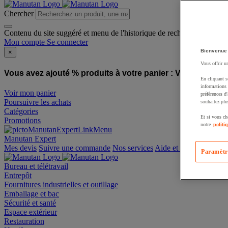
Chercher
Contenu du site suggéré et menu de l'historique de recherche
Mon compte
Se connecter
Bienvenue
×
Vous offrir u
Vous avez ajouté % produits à votre panier :
Vous avez ajo
En cliquant s
informations 
Voir mon panier
préférences d
Poursuivre les achats
souhaitez plu
Catégories
Et si vous ch
Promotions
notre
politi
Manutan Expert
offre reconditionnée
Paramètr
Mes devis
Suivre une commande
Nos services
Aide et contact
Bureau et télétravail
Entrepôt
Fournitures industrielles et outillage
Emballage et bac
Sécurité et santé
Espace extérieur