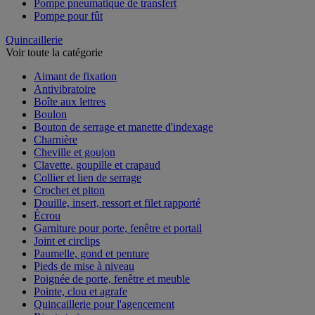
Pompe pneumatique de transfert
Pompe pour fût
Quincaillerie
Voir toute la catégorie
Aimant de fixation
Antivibratoire
Boîte aux lettres
Boulon
Bouton de serrage et manette d'indexage
Charnière
Cheville et goujon
Clavette, goupille et crapaud
Collier et lien de serrage
Crochet et piton
Douille, insert, ressort et filet rapporté
Écrou
Garniture pour porte, fenêtre et portail
Joint et circlips
Paumelle, gond et penture
Pieds de mise à niveau
Poignée de porte, fenêtre et meuble
Pointe, clou et agrafe
Quincaillerie pour l'agencement