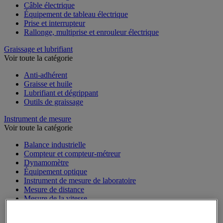
Câble électrique
Équipement de tableau électrique
Prise et interrupteur
Rallonge, multiprise et enrouleur électrique
Graissage et lubrifiant
Voir toute la catégorie
Anti-adhérent
Graisse et huile
Lubrifiant et dégrippant
Outils de graissage
Instrument de mesure
Voir toute la catégorie
Balance industrielle
Compteur et compteur-métreur
Dynamomètre
Équipement optique
Instrument de mesure de laboratoire
Mesure de distance
Mesure de la vitesse
Mesure de l'environnement
Mesure d'électricité