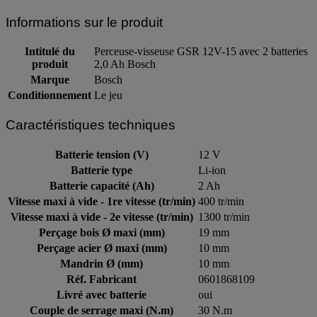
Informations sur le produit
Intitulé du
Perceuse-visseuse GSR 12V-15 avec 2 batteries
produit
2,0 Ah Bosch
Marque
Bosch
Conditionnement
Le jeu
Caractéristiques techniques
Batterie tension (V)
12 V
Batterie type
Li-ion
Batterie capacité (Ah)
2 Ah
Vitesse maxi à vide - 1re vitesse (tr/min)
400 tr/min
Vitesse maxi à vide - 2e vitesse (tr/min)
1300 tr/min
Perçage bois Ø maxi (mm)
19 mm
Perçage acier Ø maxi (mm)
10 mm
Mandrin Ø (mm)
10 mm
Réf. Fabricant
0601868109
Livré avec batterie
oui
Couple de serrage maxi (N.m)
30 N.m