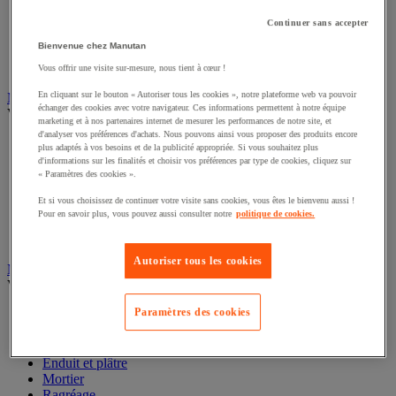
Mesure du temps
Mesure et repère de chantier
Continuer sans accepter
Mesure topographique
Bienvenue chez Manutan
Mesureur et détecteur d'épaisseur
Thermomètre et thermohygromètre
Vous offrir une visite sur-mesure, nous tient à cœur !
En cliquant sur le bouton « Autoriser tous les cookies », notre plateforme web va pouvoir
Marquage
échanger des cookies avec votre navigateur. Ces informations permettent à notre équipe
Voir toute la catégorie
marketing et à nos partenaires internet de mesurer les performances de notre site, et
d'analyser vos préférences d'achats. Nous pouvons ainsi vous proposer des produits encore
Gravure
plus adaptés à vos besoins et de la publicité appropriée. Si vous souhaitez plus
Marquage industriel
d'informations sur les finalités et choisir vos préférences par type de cookies, cliquez sur
Marquage permanent
« Paramètres des cookies ».
Marquage temporaire
Et si vous choisissez de continuer votre visite sans cookies, vous êtes le bienvenu aussi !
Repérage
Pour en savoir plus, vous pouvez aussi consulter notre
politique de cookies.
Ruban adhésif de marquage
Signalétique en entrepôt
Autoriser tous les cookies
Matériau pour gros-œuvre et finition du bâtiment
Voir toute la catégorie
Paramètres des cookies
Adjuvant et additif
Ciment, béton et enrobé
Colle sols et murs
Enduit et plâtre
Mortier
Ragréage