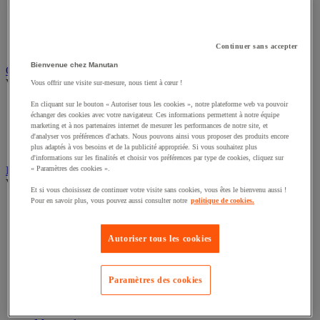
Câble électrique
Équipement de tableau électrique
Prise et interrupteur
Rallonge, multiprise et enrouleur électrique
Continuer sans accepter
Bienvenue chez Manutan
Graissage et lubrifiant
Voir toute la catégorie
Vous offrir une visite sur-mesure, nous tient à cœur !
En cliquant sur le bouton « Autoriser tous les cookies », notre plateforme web va pouvoir
Anti-adhérent
échanger des cookies avec votre navigateur. Ces informations permettent à notre équipe
Graisse et huile
marketing et à nos partenaires internet de mesurer les performances de notre site, et
Lubrifiant et dégrippant
d'analyser vos préférences d'achats. Nous pouvons ainsi vous proposer des produits encore
Outils de graissage
plus adaptés à vos besoins et de la publicité appropriée. Si vous souhaitez plus
d'informations sur les finalités et choisir vos préférences par type de cookies, cliquez sur
Instrument de mesure
« Paramètres des cookies ».
Voir toute la catégorie
Et si vous choisissez de continuer votre visite sans cookies, vous êtes le bienvenu aussi !
Pour en savoir plus, vous pouvez aussi consulter notre
politique de cookies.
Balance industrielle
Compteur et compteur-métreur
Dynamomètre
Autoriser tous les cookies
Équipement optique
Instrument de mesure de laboratoire
Mesure de distance
Paramètres des cookies
Mesure de la vitesse
Mesure de l'environnement
Mesure d'électricité