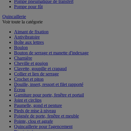
Pompe pneumatique de transfert
Pompe pour fût
Quincaillerie
Voir toute la catégorie
Aimant de fixation
Antivibratoire
Boîte aux lettres
Boulon
Bouton de serrage et manette d'indexage
Charnière
Cheville et goujon
Clavette, goupille et crapaud
Collier et lien de serrage
Crochet et piton
Douille, insert, ressort et filet rapporté
Écrou
Garniture pour porte, fenêtre et portail
Joint et circlips
Paumelle, gond et penture
Pieds de mise à niveau
Poignée de porte, fenêtre et meuble
Pointe, clou et agrafe
Quincaillerie pour l'agencement