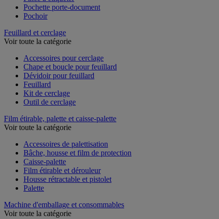
Pince à étiqueter
Pochette porte-document
Pochoir
Feuillard et cerclage
Voir toute la catégorie
Accessoires pour cerclage
Chape et boucle pour feuillard
Dévidoir pour feuillard
Feuillard
Kit de cerclage
Outil de cerclage
Film étirable, palette et caisse-palette
Voir toute la catégorie
Accessoires de palettisation
Bâche, housse et film de protection
Caisse-palette
Film étirable et dérouleur
Housse rétractable et pistolet
Palette
Machine d'emballage et consommables