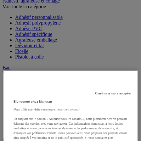
Sports et loisirs
Adhésif, agrafeuse et collage
Voir toute la catégorie
Adhésif personnalisable
Adhésif polypropylène
Adhésif PVC
Adhésif spécifique
Agrafeuse emballage
Dévidoir et kit
Ficelle
Pistolet à colle
Bac
Voir toute la catégorie
Accessoires pour bac
Continuer sans accepter
Bac à bec
Bac de rangement
Bienvenue chez Manutan
Bac de transport
Vous offrir une visite sur-mesure, nous tient à cœur !
Bac gerbable
Bac norme Europe
En cliquant sur le bouton « Autoriser tous les cookies », notre plateforme web va pouvoir
Bac pliant
échanger des cookies avec votre navigateur. Ces informations permettent à notre équipe
Bac-tiroirs
marketing et à nos partenaires internet de mesurer les performances de notre site, et
d'analyser vos préférences d'achats. Nous pouvons ainsi vous proposer des produits encore
Rangement pour bacs
plus adaptés à vos besoins et de la publicité appropriée. Si vous souhaitez plus