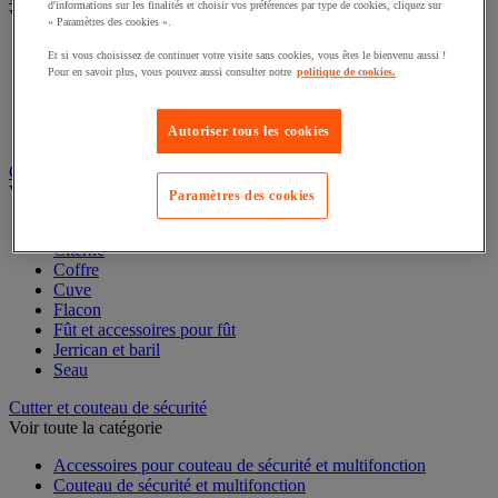
d'informations sur les finalités et choisir vos préférences par type de cookies, cliquez sur
Caisse carton, enveloppe et boîte postale
« Paramètres des cookies ».
Voir toute la catégorie
Et si vous choisissez de continuer votre visite sans cookies, vous êtes le bienvenu aussi !
Boîte et tube d'expédition
Pour en savoir plus, vous pouvez aussi consulter notre
politique de cookies.
Caisse carton
Caisse en bois
Caisse-palette carton
Autoriser tous les cookies
Enveloppe et pochette d'expédition
Contenant et fût
Paramètres des cookies
Voir toute la catégorie
Accessoires conteneur
Citerne
Coffre
Cuve
Flacon
Fût et accessoires pour fût
Jerrican et baril
Seau
Cutter et couteau de sécurité
Voir toute la catégorie
Accessoires pour couteau de sécurité et multifonction