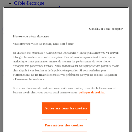
Câble électrique
Équipement de tableau électrique
Prise et interrupteur
Rallonge, multiprise et enrouleur électrique
Graissage et lubrifiant
Continuer sans accepter
Voir toute la catégorie
Bienvenue chez Manutan
Anti-adhérent
Vous offrir une visite sur-mesure, nous tient à cœur !
Graisse et huile
En cliquant sur le bouton « Autoriser tous les cookies », notre plateforme web va pouvoir
Lubrifiant et dégrippant
échanger des cookies avec votre navigateur. Ces informations permettent à notre équipe
Outils de graissage
marketing et à nos partenaires internet de mesurer les performances de notre site, et
d'analyser vos préférences d'achats. Nous pouvons ainsi vous proposer des produits encore
Instrument de mesure
plus adaptés à vos besoins et de la publicité appropriée. Si vous souhaitez plus
Voir toute la catégorie
d'informations sur les finalités et choisir vos préférences par type de cookies, cliquez sur
« Paramètres des cookies ».
Balance industrielle
Et si vous choisissez de continuer votre visite sans cookies, vous êtes le bienvenu aussi !
Compteur et compteur-métreur
Pour en savoir plus, vous pouvez aussi consulter notre
politique de cookies.
Dynamomètre
Équipement optique
Instrument de mesure de laboratoire
Autoriser tous les cookies
Mesure de distance
Mesure de la vitesse
Mesure de l'environnement
Paramètres des cookies
Mesure d'électricité