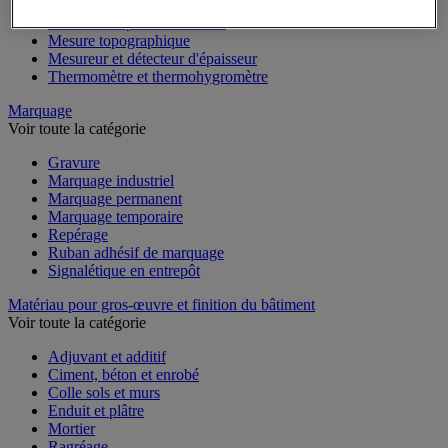
Mesure du temps
Mesure et repère de chantier
Mesure topographique
Mesureur et détecteur d'épaisseur
Thermomètre et thermohygromètre
Marquage
Voir toute la catégorie
Gravure
Marquage industriel
Marquage permanent
Marquage temporaire
Repérage
Ruban adhésif de marquage
Signalétique en entrepôt
Matériau pour gros-œuvre et finition du bâtiment
Voir toute la catégorie
Adjuvant et additif
Ciment, béton et enrobé
Colle sols et murs
Enduit et plâtre
Mortier
Ragréage