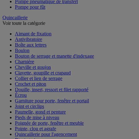
Pompe pneumatique de transfert
Pompe pour fût
Quincaillerie
Voir toute la catégorie
Aimant de fixation
Antivibratoire
Boîte aux lettres
Boulon
Bouton de serrage et manette d'indexage
Charnière
Cheville et goujon
Clavette, goupille et crapaud
Collier et lien de serrage
Crochet et piton
Douille, insert, ressort et filet rapporté
Écrou
Garniture pour porte, fenêtre et portail
Joint et circlips
Paumelle, gond et penture
Pieds de mise à niveau
Poignée de porte, fenêtre et meuble
Pointe, clou et agrafe
Quincaillerie pour l'agencement