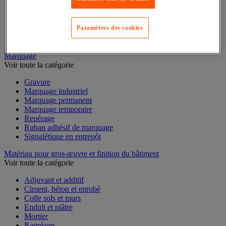
Mesure du temps
Mesure et repère de chantier
Mesure topographique
Paramètres des cookies
Mesureur et détecteur d'épaisseur
Thermomètre et thermohygromètre
Marquage
Voir toute la catégorie
Gravure
Marquage industriel
Marquage permanent
Marquage temporaire
Repérage
Ruban adhésif de marquage
Signalétique en entrepôt
Matériau pour gros-œuvre et finition du bâtiment
Voir toute la catégorie
Adjuvant et additif
Ciment, béton et enrobé
Colle sols et murs
Enduit et plâtre
Mortier
Ragréage