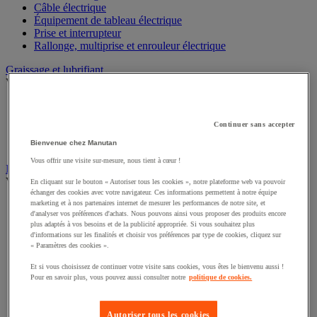
Câble électrique
Équipement de tableau électrique
Prise et interrupteur
Rallonge, multiprise et enrouleur électrique
Graissage et lubrifiant
Voir toute la catégorie
Anti-adhérent
Graisse et huile
Continuer sans accepter
Lubrifiant et dégrippant
Outils de graissage
Bienvenue chez Manutan
Vous offrir une visite sur-mesure, nous tient à cœur !
Instrument de mesure
Voir toute la catégorie
En cliquant sur le bouton « Autoriser tous les cookies », notre plateforme web va pouvoir
échanger des cookies avec votre navigateur. Ces informations permettent à notre équipe
marketing et à nos partenaires internet de mesurer les performances de notre site, et
Balance industrielle
d'analyser vos préférences d'achats. Nous pouvons ainsi vous proposer des produits encore
Compteur et compteur-métreur
plus adaptés à vos besoins et de la publicité appropriée. Si vous souhaitez plus
Dynamomètre
d'informations sur les finalités et choisir vos préférences par type de cookies, cliquez sur
Équipement optique
« Paramètres des cookies ».
Instrument de mesure de laboratoire
Et si vous choisissez de continuer votre visite sans cookies, vous êtes le bienvenu aussi !
Mesure de distance
Pour en savoir plus, vous pouvez aussi consulter notre
politique de cookies.
Mesure de la vitesse
Mesure de l'environnement
Mesure d'électricité
Autoriser tous les cookies