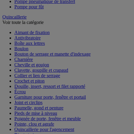
Pompe pneumatique de transfert
Pompe pour fût
Quincaillerie
Voir toute la catégorie
Aimant de fixation
Antivibratoire
Boîte aux lettres
Boulon
Bouton de serrage et manette d'indexage
Charnière
Cheville et goujon
Clavette, goupille et crapaud
Collier et lien de serrage
Crochet et piton
Douille, insert, ressort et filet rapporté
Écrou
Garniture pour porte, fenêtre et portail
Joint et circlips
Paumelle, gond et penture
Pieds de mise à niveau
Poignée de porte, fenêtre et meuble
Pointe, clou et agrafe
Quincaillerie pour l'agencement