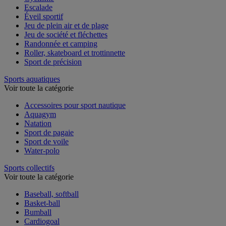
Escalade
Éveil sportif
Jeu de plein air et de plage
Jeu de société et fléchettes
Randonnée et camping
Roller, skateboard et trottinnette
Sport de précision
Sports aquatiques
Voir toute la catégorie
Accessoires pour sport nautique
Aquagym
Natation
Sport de pagaie
Sport de voile
Water-polo
Sports collectifs
Voir toute la catégorie
Baseball, softball
Basket-ball
Bumball
Cardiogoal