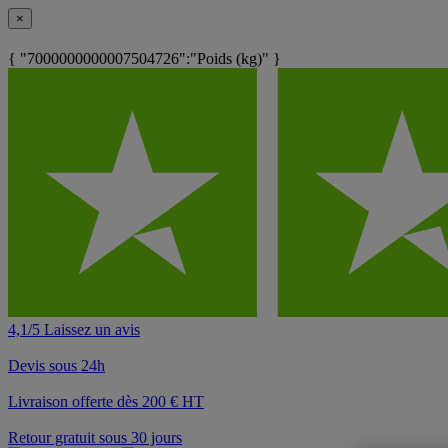
×
{ "7000000000007504726":"Poids (kg)" }
4,1/5 Laissez un avis
Devis sous 24h
Livraison offerte dès 200 € HT
Retour gratuit sous 30 jours