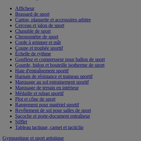
Afficheur
Brassard de sport
Carton, plaquette et accessoires arbitre
Cerceau et jalon de sport
Chasuble de sport
Chronomètre de sport
Corde à grimper et mât
Coupe et trophée sportif
Échelle de rythme
Gonfleur et compresseur pour ballon de sport
Gourde, bidon et bouteille isotherme de sport
Haie d'entraînement sportif
Harnais de résistance et traineau sportif
Marquage au sol entrainement sportif
Marquage de terrain en intérieur
Médaille et ruban sportif
Plot et cône de sport
Rangement pour matériel sportif
Revêtement de sol pour salles de sport
Sacoche et porte-document entraîneur
Sifflet
Tableau tactique, carnet et tacticlip
Gymnastique et sport artistique