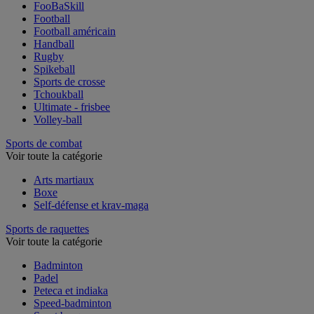
FooBaSkill
Football
Football américain
Handball
Rugby
Spikeball
Sports de crosse
Tchoukball
Ultimate - frisbee
Volley-ball
Sports de combat
Voir toute la catégorie
Arts martiaux
Boxe
Self-défense et krav-maga
Sports de raquettes
Voir toute la catégorie
Badminton
Padel
Peteca et indiaka
Speed-badminton