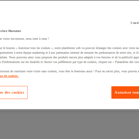
Conti
 chez Manutan
ne visite sur-mesure, nous tient à cœur !
uté un produit à votre panier :
ur le bouton « Autoriser tous les cookies », notre plateforme web va pouvoir échanger des cookies avec votre na
permettent à notre équipe marketing et à nos partenaires internet de mesurer les performances de notre site, et d'
'achats. Nous pouvons ainsi vous proposer des produits encore plus adaptés à vos besoins et de la publicité appr
s d'informations sur les finalités et choisir vos préférences par type de cookies, cliquez sur « Paramètres des coo
oisissez de continuer votre visite sans cookies, vous êtes le bienvenu aussi ! Pour en savoir plus, vous pouvez a
que de cookies.
es des cookies
Autoriser tous