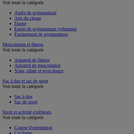
Voir toute la catégorie
Agrès de gymnastique
Arts du cirque
Danse
Engin de gymnastique rythmique
Équipement de gymnastique
Musculation et fitness
Voir toute la catégorie
Appareil de fitness
Appareil de musculation
Yoga, pilate et gym douce
Sac à dos et sac de sport
Voir toute la catégorie
Sac à dos
Sac de sport
Sport et activité extérieurs
Voir toute la catégorie
Course d'orientation
Cyclisme