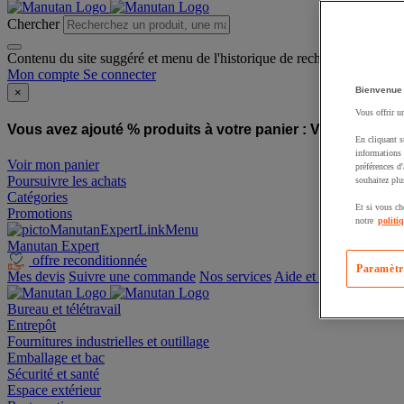
Chercher
Contenu du site suggéré et menu de l'historique de recherche
Mon compte
Se connecter
Bienvenue
×
Vous offrir u
Vous avez ajouté % produits à votre panier :
Vous avez ajo
En cliquant s
informations 
Voir mon panier
préférences d
Poursuivre les achats
souhaitez plu
Catégories
Et si vous ch
Promotions
notre
politi
Manutan Expert
offre reconditionnée
Paramètr
Mes devis
Suivre une commande
Nos services
Aide et contact
Bureau et télétravail
Entrepôt
Fournitures industrielles et outillage
Emballage et bac
Sécurité et santé
Espace extérieur