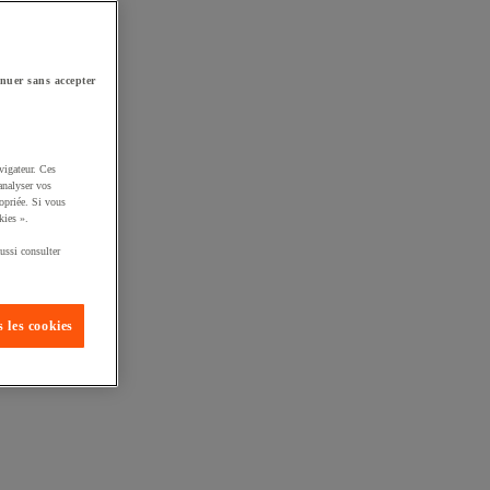
nuer sans accepter
vigateur. Ces
analyser vos
opriée. Si vous
kies ».
ussi consulter
 les cookies