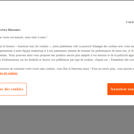
Conti
 chez Manutan
ne visite sur-mesure, nous tient à cœur !
uté un produit à votre panier :
ur le bouton « Autoriser tous les cookies », notre plateforme web va pouvoir échanger des cookies avec votre na
permettent à notre équipe marketing et à nos partenaires internet de mesurer les performances de notre site, et d'
'achats. Nous pouvons ainsi vous proposer des produits encore plus adaptés à vos besoins et de la publicité appr
s d'informations sur les finalités et choisir vos préférences par type de cookies, cliquez sur « Paramètres des coo
oisissez de continuer votre visite sans cookies, vous êtes le bienvenu aussi ! Pour en savoir plus, vous pouvez a
que de cookies.
es des cookies
Autoriser tous