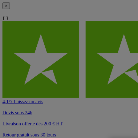
×
{ }
4,1/5 Laissez un avis
Devis sous 24h
Livraison offerte dès 200 € HT
Retour gratuit sous 30 jours