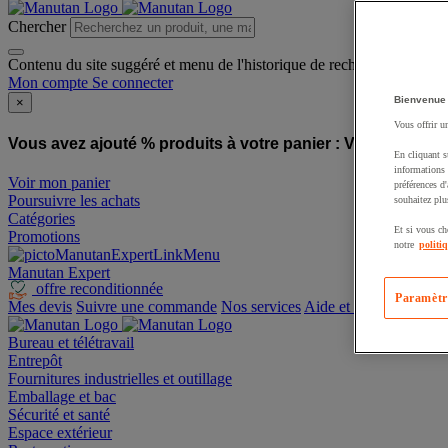
Chercher
Contenu du site suggéré et menu de l'historique de recherche
Mon compte
Se connecter
Bienvenue
×
Vous offrir u
Vous avez ajouté % produits à votre panier :
Vous avez ajo
En cliquant s
informations 
Voir mon panier
préférences d
Poursuivre les achats
souhaitez plu
Catégories
Et si vous ch
Promotions
notre
politi
Manutan Expert
offre reconditionnée
Paramètr
Mes devis
Suivre une commande
Nos services
Aide et contact
Bureau et télétravail
Entrepôt
Fournitures industrielles et outillage
Emballage et bac
Sécurité et santé
Espace extérieur