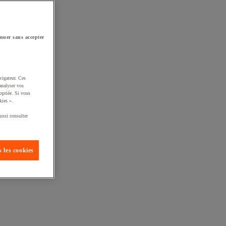
nuer sans accepter
vigateur. Ces
analyser vos
opriée. Si vous
kies ».
ussi consulter
 les cookies