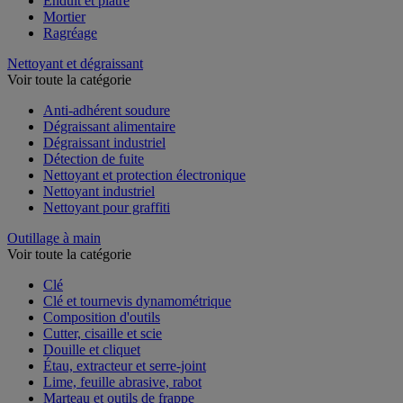
Enduit et plâtre
Mortier
Ragréage
Nettoyant et dégraissant
Voir toute la catégorie
Anti-adhérent soudure
Dégraissant alimentaire
Dégraissant industriel
Détection de fuite
Nettoyant et protection électronique
Nettoyant industriel
Nettoyant pour graffiti
Outillage à main
Voir toute la catégorie
Clé
Clé et tournevis dynamométrique
Composition d'outils
Cutter, cisaille et scie
Douille et cliquet
Étau, extracteur et serre-joint
Lime, feuille abrasive, rabot
Marteau et outils de frappe