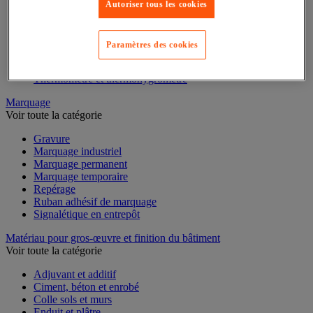
Mesure de l'environnement
Autoriser tous les cookies
Mesure d'électricité
Mesure du temps
Mesure et repère de chantier
Paramètres des cookies
Mesure topographique
Mesureur et détecteur d'épaisseur
Thermomètre et thermohygromètre
Marquage
Voir toute la catégorie
Gravure
Marquage industriel
Marquage permanent
Marquage temporaire
Repérage
Ruban adhésif de marquage
Signalétique en entrepôt
Matériau pour gros-œuvre et finition du bâtiment
Voir toute la catégorie
Adjuvant et additif
Ciment, béton et enrobé
Colle sols et murs
Enduit et plâtre