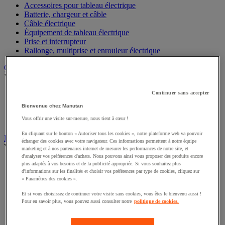
Accessoires pour tableau électrique
Batterie, chargeur et câble
Câble électrique
Équipement de tableau électrique
Prise et interrupteur
Rallonge, multiprise et enrouleur électrique
Graissage et lubrifiant
Voir toute la catégorie
Anti-adhérent
Continuer sans accepter
Graisse et huile
Bienvenue chez Manutan
Lubrifiant et dégrippant
Vous offrir une visite sur-mesure, nous tient à cœur !
Outils de graissage
En cliquant sur le bouton « Autoriser tous les cookies », notre plateforme web va pouvoir
Instrument de mesure
échanger des cookies avec votre navigateur. Ces informations permettent à notre équipe
Voir toute la catégorie
marketing et à nos partenaires internet de mesurer les performances de notre site, et
d'analyser vos préférences d'achats. Nous pouvons ainsi vous proposer des produits encore
Balance industrielle
plus adaptés à vos besoins et de la publicité appropriée. Si vous souhaitez plus
d'informations sur les finalités et choisir vos préférences par type de cookies, cliquez sur
Compteur et compteur-métreur
« Paramètres des cookies ».
Dynamomètre
Équipement optique
Et si vous choisissez de continuer votre visite sans cookies, vous êtes le bienvenu aussi !
Instrument de mesure de laboratoire
Pour en savoir plus, vous pouvez aussi consulter notre
politique de cookies.
Mesure de distance
Mesure de la vitesse