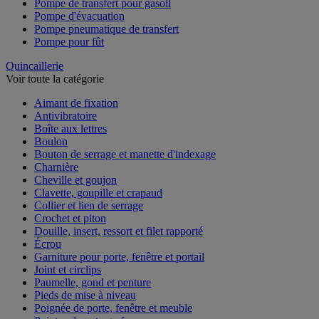
Pompe de transfert pour gasoil
Pompe d'évacuation
Pompe pneumatique de transfert
Pompe pour fût
Quincaillerie
Voir toute la catégorie
Aimant de fixation
Antivibratoire
Boîte aux lettres
Boulon
Bouton de serrage et manette d'indexage
Charnière
Cheville et goujon
Clavette, goupille et crapaud
Collier et lien de serrage
Crochet et piton
Douille, insert, ressort et filet rapporté
Écrou
Garniture pour porte, fenêtre et portail
Joint et circlips
Paumelle, gond et penture
Pieds de mise à niveau
Poignée de porte, fenêtre et meuble