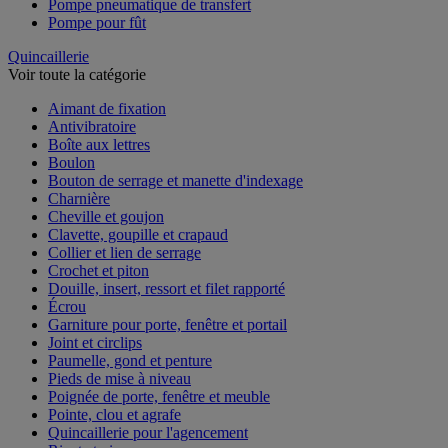
Pompe pneumatique de transfert
Pompe pour fût
Quincaillerie
Voir toute la catégorie
Aimant de fixation
Antivibratoire
Boîte aux lettres
Boulon
Bouton de serrage et manette d'indexage
Charnière
Cheville et goujon
Clavette, goupille et crapaud
Collier et lien de serrage
Crochet et piton
Douille, insert, ressort et filet rapporté
Écrou
Garniture pour porte, fenêtre et portail
Joint et circlips
Paumelle, gond et penture
Pieds de mise à niveau
Poignée de porte, fenêtre et meuble
Pointe, clou et agrafe
Quincaillerie pour l'agencement