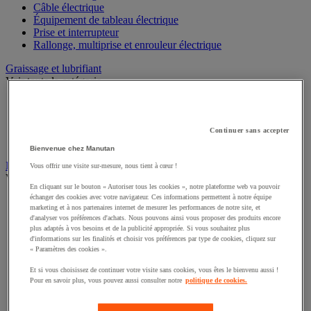
Câble électrique
Équipement de tableau électrique
Prise et interrupteur
Rallonge, multiprise et enrouleur électrique
Graissage et lubrifiant
Voir toute la catégorie
Anti-adhérent
Graisse et huile
Lubrifiant et dégrippant
Continuer sans accepter
Outils de graissage
Bienvenue chez Manutan
Instrument de mesure
Vous offrir une visite sur-mesure, nous tient à cœur !
Voir toute la catégorie
En cliquant sur le bouton « Autoriser tous les cookies », notre plateforme web va pouvoir
échanger des cookies avec votre navigateur. Ces informations permettent à notre équipe
Balance industrielle
marketing et à nos partenaires internet de mesurer les performances de notre site, et
Compteur et compteur-métreur
d'analyser vos préférences d'achats. Nous pouvons ainsi vous proposer des produits encore
Dynamomètre
plus adaptés à vos besoins et de la publicité appropriée. Si vous souhaitez plus
Équipement optique
d'informations sur les finalités et choisir vos préférences par type de cookies, cliquez sur
« Paramètres des cookies ».
Instrument de mesure de laboratoire
Mesure de distance
Et si vous choisissez de continuer votre visite sans cookies, vous êtes le bienvenu aussi !
Mesure de la vitesse
Pour en savoir plus, vous pouvez aussi consulter notre
politique de cookies.
Mesure de l'environnement
Mesure d'électricité