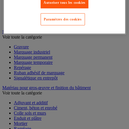
Mesure du temps
Autoriser tous les cookies
Mesure et repère de chantier
Mesure topographique
Mesureur et détecteur d'épaisseur
Paramètres des cookies
Thermomètre et thermohygromètre
Marquage
Voir toute la catégorie
Gravure
Marquage industriel
Marquage permanent
Marquage temporaire
Repérage
Ruban adhésif de marquage
Signalétique en entrepôt
Matériau pour gros-œuvre et finition du bâtiment
Voir toute la catégorie
Adjuvant et additif
Ciment, béton et enrobé
Colle sols et murs
Enduit et plâtre
Mortier
Ragréage