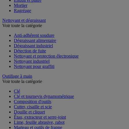
Enduit et plâtre
Mortier
Ragréage
Nettoyant et dégraissant
Voir toute la catégorie
Anti-adhérent soudure
Dégraissant alimentaire
Dégraissant industriel
Détection de fuite
Nettoyant et protection électronique
Nettoyant industriel
Nettoyant pour graffiti
Outillage à main
Voir toute la catégorie
Clé
Clé et tournevis dynamométrique
Composition d'outils
Cutter, cisaille et scie
Douille et cliquet
Étau, extracteur et serre-joint
Lime, feuille abrasive, rabot
Marteau et outils de frappe