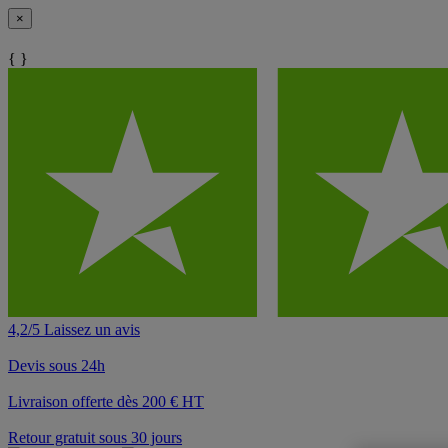
×
{ }
4,2/5 Laissez un avis
Devis sous 24h
Livraison offerte dès 200 € HT
Retour gratuit sous 30 jours