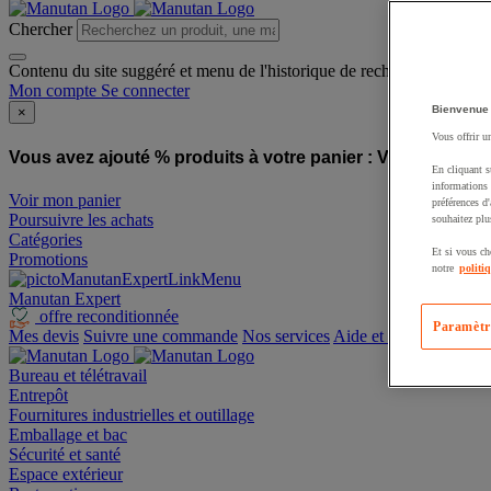
Chercher
Contenu du site suggéré et menu de l'historique de recherche
Mon compte
Se connecter
Bienvenue
×
Vous offrir u
Vous avez ajouté % produits à votre panier :
Vous avez ajo
En cliquant s
informations 
Voir mon panier
préférences d
Poursuivre les achats
souhaitez plu
Catégories
Et si vous ch
Promotions
notre
politi
Manutan Expert
offre reconditionnée
Paramètr
Mes devis
Suivre une commande
Nos services
Aide et contact
Bureau et télétravail
Entrepôt
Fournitures industrielles et outillage
Emballage et bac
Sécurité et santé
Espace extérieur