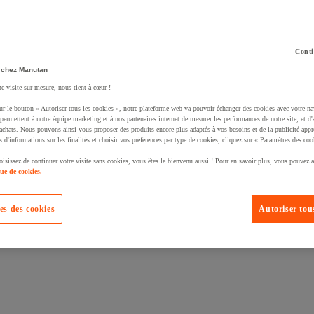
Conti
 chez Manutan
ne visite sur-mesure, nous tient à cœur !
uté un produit à votre panier :
ur le bouton « Autoriser tous les cookies », notre plateforme web va pouvoir échanger des cookies avec votre na
permettent à notre équipe marketing et à nos partenaires internet de mesurer les performances de notre site, et d'
'achats. Nous pouvons ainsi vous proposer des produits encore plus adaptés à vos besoins et de la publicité appr
s d'informations sur les finalités et choisir vos préférences par type de cookies, cliquez sur « Paramètres des coo
oisissez de continuer votre visite sans cookies, vous êtes le bienvenu aussi ! Pour en savoir plus, vous pouvez a
que de cookies.
es des cookies
Autoriser tous