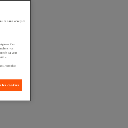
nuer sans accepter
vigateur. Ces
analyser vos
opriée. Si vous
kies ».
ussi consulter
 les cookies