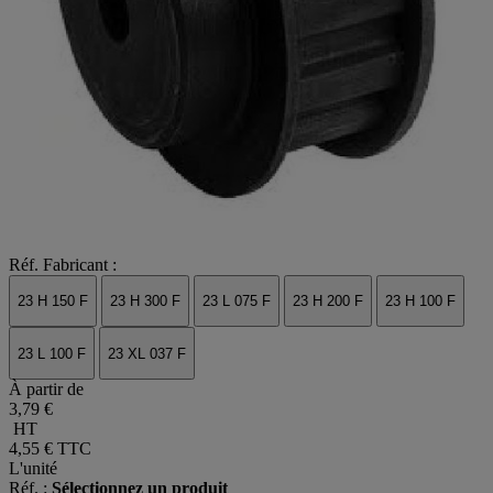
Réf. Fabricant :
23 H 150 F
23 H 300 F
23 L 075 F
23 H 200 F
23 H 100 F
23 L 100 F
23 XL 037 F
À partir de
3,79 €
HT
4,55 €
TTC
L'unité
Réf. :
Sélectionnez un produit