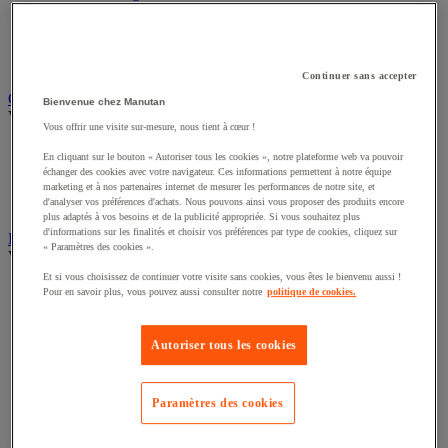
Câble électrique
Équipement de tableau électrique
Prise et interrupteur
Rallonge, multiprise et enrouleur électrique
Continuer sans accepter
Graissage et lubrifiant
Bienvenue chez Manutan
Voir toute la catégorie
Vous offrir une visite sur-mesure, nous tient à cœur !
Anti-adhérent
En cliquant sur le bouton « Autoriser tous les cookies », notre plateforme web va pouvoir
Graisse et huile
échanger des cookies avec votre navigateur. Ces informations permettent à notre équipe
Lubrifiant et dégrippant
marketing et à nos partenaires internet de mesurer les performances de notre site, et
Outils de graissage
d'analyser vos préférences d'achats. Nous pouvons ainsi vous proposer des produits encore
plus adaptés à vos besoins et de la publicité appropriée. Si vous souhaitez plus
d'informations sur les finalités et choisir vos préférences par type de cookies, cliquez sur
Instrument de mesure
« Paramètres des cookies ».
Voir toute la catégorie
Et si vous choisissez de continuer votre visite sans cookies, vous êtes le bienvenu aussi !
Balance industrielle
Pour en savoir plus, vous pouvez aussi consulter notre
politique de cookies.
Compteur et compteur-métreur
Dynamomètre
Équipement optique
Autoriser tous les cookies
Instrument de mesure de laboratoire
Mesure de distance
Mesure de la vitesse
Paramètres des cookies
Mesure de l'environnement
Mesure d'électricité