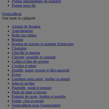
Pompe pneumatique de transfert
Pompe pour fût
Quincaillerie
Voir toute la catégorie
Aimant de fixation
Antivibratoire
Boîte aux lettres
Boulon
Bouton de serrage et manette d'indexage
Charnière
Cheville et goujon
Clavette, goupille et crapaud
Collier et lien de serrage
Crochet et piton
Douille, insert, ressort et filet rapporté
Écrou
Garniture pour porte, fenêtre et portail
Joint et circlips
Paumelle, gond et penture
Pieds de mise à niveau
Poignée de porte, fenêtre et meuble
Pointe, clou et agrafe
Quincaillerie pour l'agencement