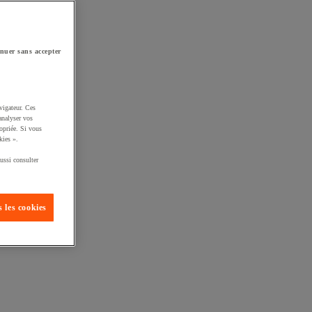
nuer sans accepter
vigateur. Ces
analyser vos
opriée. Si vous
kies ».
ussi consulter
 les cookies