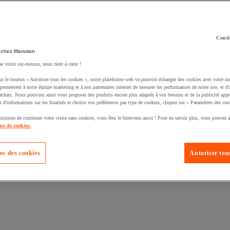
Conti
 chez Manutan
ne visite sur-mesure, nous tient à cœur !
uté un produit à votre panier :
ur le bouton « Autoriser tous les cookies », notre plateforme web va pouvoir échanger des cookies avec votre na
permettent à notre équipe marketing et à nos partenaires internet de mesurer les performances de notre site, et d'
'achats. Nous pouvons ainsi vous proposer des produits encore plus adaptés à vos besoins et de la publicité appr
s d'informations sur les finalités et choisir vos préférences par type de cookies, cliquez sur « Paramètres des coo
oisissez de continuer votre visite sans cookies, vous êtes le bienvenu aussi ! Pour en savoir plus, vous pouvez a
que de cookies.
es des cookies
Autoriser tous