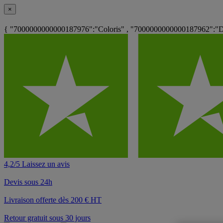
×
{ "7000000000000187976":"Coloris" , "7000000000000187962":"Dos
4,2/5 Laissez un avis
Devis sous 24h
Livraison offerte dès 200 € HT
Retour gratuit sous 30 jours