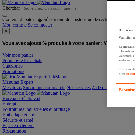
Chercher
Contenu du site suggéré et menu de l'historique de recherche
Mon compte
Se connecter
Bienvenue
×
Vous offrir u
Vous avez ajouté % produits à votre panier :
Vous avez ajo
En cliquant s
informations 
Voir mon panier
préférences d
Poursuivre les achats
souhaitez plu
Catégories
Et si vous ch
Promotions
notre
politi
Manutan Expert
offre reconditionnée
Paramètr
Mes devis
Suivre une commande
Nos services
Aide et contact
Bureau et télétravail
Entrepôt
Fournitures industrielles et outillage
Emballage et bac
Sécurité et santé
Espace extérieur