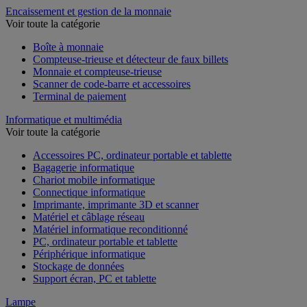
Encaissement et gestion de la monnaie
Voir toute la catégorie
Boîte à monnaie
Compteuse-trieuse et détecteur de faux billets
Monnaie et compteuse-trieuse
Scanner de code-barre et accessoires
Terminal de paiement
Informatique et multimédia
Voir toute la catégorie
Accessoires PC, ordinateur portable et tablette
Bagagerie informatique
Chariot mobile informatique
Connectique informatique
Imprimante, imprimante 3D et scanner
Matériel et câblage réseau
Matériel informatique reconditionné
PC, ordinateur portable et tablette
Périphérique informatique
Stockage de données
Support écran, PC et tablette