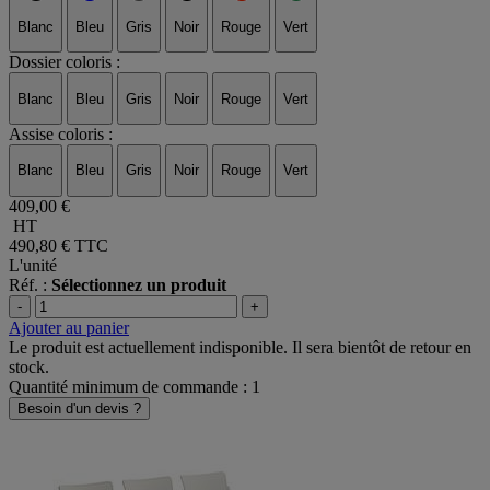
Blanc
Bleu
Gris
Noir
Rouge
Vert
Dossier coloris :
Blanc
Bleu
Gris
Noir
Rouge
Vert
Assise coloris :
Blanc
Bleu
Gris
Noir
Rouge
Vert
409,00 €
HT
490,80 €
TTC
L'unité
Réf. :
Sélectionnez un produit
-
+
Ajouter au panier
Le produit est actuellement indisponible. Il sera bientôt de retour en
stock.
Quantité minimum de commande : 1
Besoin d'un devis ?