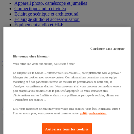
Appareil photo, caméscope et jumelles
Connectique audio et vidéo
Éclairage scénique et architectural
Éclairage studio et accessoirisation
Équipement audio et Hi-Fi
Matériel de projection et vidéoprojection
Sonorisation et enregistrement professionnels
Studio Web radio et vidéo
Système d'affichage dynamique et interactif
Continuer sans accepter
Télévision, lecteur DVD et Blu-ray
Bienvenue chez Manutan
Chauffage, climatisation et traitement de l'air
Vous offrir une visite sur-mesure, nous tient à cœur !
Voir toute la catégorie
En cliquant sur le bouton « Autoriser tous les cookies », notre plateforme web va pouvoir
Chauffage
échanger des cookies avec votre navigateur. Ces informations permettent à notre équipe
Climatiseur
marketing et à nos partenaires internet de mesurer les performances de notre site, et
d'analyser vos préférences d'achats. Nous pouvons ainsi vous proposer des produits encore
Rafraîchisseur d'air
plus adaptés à vos besoins et de la publicité appropriée. Si vous souhaitez plus
Traitement de l'air
d'informations sur les finalités et choisir vos préférences par type de cookies, cliquez sur
Ventilateur
« Paramètres des cookies ».
Classement et archivage
Et si vous choisissez de continuer votre visite sans cookies, vous êtes le bienvenu aussi !
Pour en savoir plus, vous pouvez aussi consulter notre
politique de cookies.
Voir toute la catégorie
Accessoires de classement pour le bureau
Autoriser tous les cookies
Boîte et caisse d'archives