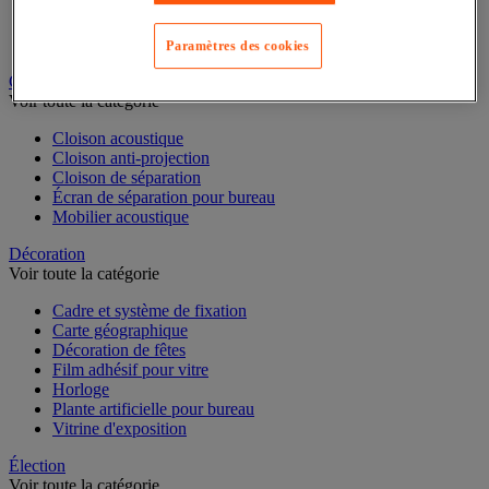
Chemise et trieur
Classeur, intercalaire et pochette
Dossier suspendu
Paramètres des cookies
Cloison et mobilier acoustique
Voir toute la catégorie
Cloison acoustique
Cloison anti-projection
Cloison de séparation
Écran de séparation pour bureau
Mobilier acoustique
Décoration
Voir toute la catégorie
Cadre et système de fixation
Carte géographique
Décoration de fêtes
Film adhésif pour vitre
Horloge
Plante artificielle pour bureau
Vitrine d'exposition
Élection
Voir toute la catégorie