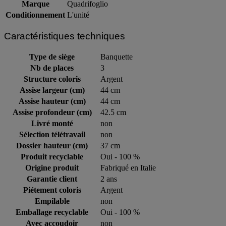
Marque
Quadrifoglio
Conditionnement
L'unité
Caractéristiques techniques
Type de siège
Banquette
Nb de places
3
Structure coloris
Argent
Assise largeur (cm)
44 cm
Assise hauteur (cm)
44 cm
Assise profondeur (cm)
42.5 cm
Livré monté
non
Sélection télétravail
non
Dossier hauteur (cm)
37 cm
Produit recyclable
Oui - 100 %
Origine produit
Fabriqué en Italie
Garantie client
2 ans
Piétement coloris
Argent
Empilable
non
Emballage recyclable
Oui - 100 %
Avec accoudoir
non