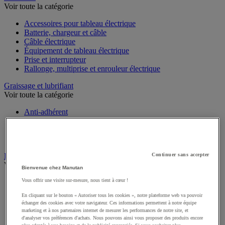
Voir toute la catégorie
Accessoires pour tableau électrique
Batterie, chargeur et câble
Câble électrique
Équipement de tableau électrique
Prise et interrupteur
Rallonge, multiprise et enrouleur électrique
Graissage et lubrifiant
Voir toute la catégorie
Anti-adhérent
Graisse et huile
Lubrifiant et dégrippant
Outils de graissage
Continuer sans accepter
Instrument de mesure
Voir toute la catégorie
Bienvenue chez Manutan
Vous offrir une visite sur-mesure, nous tient à cœur !
Balance industrielle
Compteur et compteur-métreur
En cliquant sur le bouton « Autoriser tous les cookies », notre plateforme web va pouvoir
Dynamomètre
échanger des cookies avec votre navigateur. Ces informations permettent à notre équipe
Équipement optique
marketing et à nos partenaires internet de mesurer les performances de notre site, et
Instrument de mesure de laboratoire
d'analyser vos préférences d'achats. Nous pouvons ainsi vous proposer des produits encore