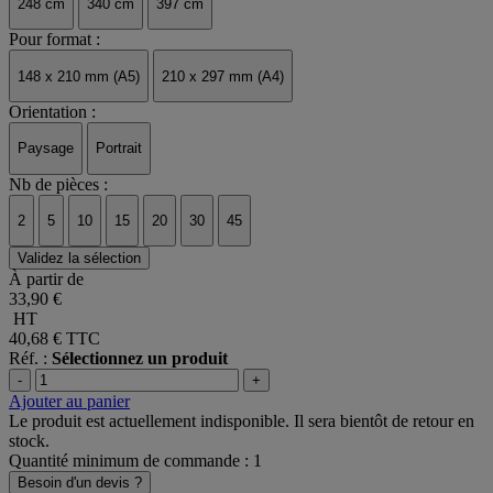
248 cm
340 cm
397 cm
Pour format :
148 x 210 mm (A5)
210 x 297 mm (A4)
Orientation :
Paysage
Portrait
Nb de pièces :
2
5
10
15
20
30
45
Validez la sélection
À partir de
33,90 €
HT
40,68 €
TTC
Réf. :
Sélectionnez un produit
-
+
Ajouter au panier
Le produit est actuellement indisponible. Il sera bientôt de retour en
stock.
Quantité minimum de commande : 1
Besoin d'un devis ?