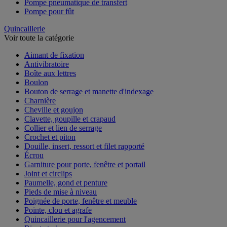
Pompe pneumatique de transfert
Pompe pour fût
Quincaillerie
Voir toute la catégorie
Aimant de fixation
Antivibratoire
Boîte aux lettres
Boulon
Bouton de serrage et manette d'indexage
Charnière
Cheville et goujon
Clavette, goupille et crapaud
Collier et lien de serrage
Crochet et piton
Douille, insert, ressort et filet rapporté
Écrou
Garniture pour porte, fenêtre et portail
Joint et circlips
Paumelle, gond et penture
Pieds de mise à niveau
Poignée de porte, fenêtre et meuble
Pointe, clou et agrafe
Quincaillerie pour l'agencement