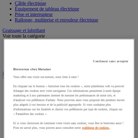
Câble électrique
Équipement de tableau électrique
Prise et interrupteur
Rallonge, multiprise et enrouleur électrique
Graissage et lubrifiant
Voir toute la catégorie
Anti-adhérent
Graisse et huile
Lubrifiant et dégrippant
Continuer sans accepter
Outils de graissage
Bienvenue chez Manutan
Instrument de mesure
Vous offrir une visite sur-mesure, nous tient à cœur !
Voir toute la catégorie
En cliquant sur le bouton « Autoriser tous les cookies », notre plateforme web va pouvoir
Balance industrielle
échanger des cookies avec votre navigateur. Ces informations permettent à notre équipe
Compteur et compteur-métreur
marketing et à nos partenaires internet de mesurer les performances de notre site, et
Dynamomètre
d'analyser vos préférences d'achats. Nous pouvons ainsi vous proposer des produits encore
plus adaptés à vos besoins et de la publicité appropriée. Si vous souhaitez plus
Équipement optique
d'informations sur les finalités et choisir vos préférences par type de cookies, cliquez sur
Instrument de mesure de laboratoire
« Paramètres des cookies ».
Mesure de distance
Mesure de la vitesse
Et si vous choisissez de continuer votre visite sans cookies, vous êtes le bienvenu aussi !
Mesure de l'environnement
Pour en savoir plus, vous pouvez aussi consulter notre
politique de cookies.
Mesure d'électricité