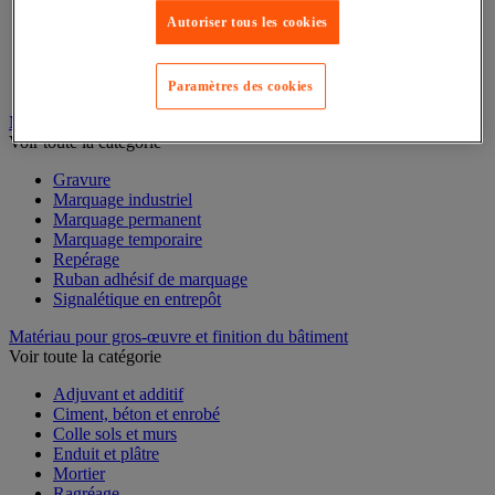
Mesure du temps
Autoriser tous les cookies
Mesure et repère de chantier
Mesure topographique
Mesureur et détecteur d'épaisseur
Thermomètre et thermohygromètre
Paramètres des cookies
Marquage
Voir toute la catégorie
Gravure
Marquage industriel
Marquage permanent
Marquage temporaire
Repérage
Ruban adhésif de marquage
Signalétique en entrepôt
Matériau pour gros-œuvre et finition du bâtiment
Voir toute la catégorie
Adjuvant et additif
Ciment, béton et enrobé
Colle sols et murs
Enduit et plâtre
Mortier
Ragréage