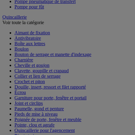
Pompe pneumatique de transfert
Pompe pour fût
Quincaillerie
Voir toute la catégorie
Aimant de fixation
Antivibratoire
Boîte aux lettres
Boulon
Bouton de serrage et manette d'indexage
Charnière
Cheville et goujon
Clavette, goupille et crapaud
Collier et lien de serrage
Crochet et piton
Douille, insert, ressort et filet rapporté
Écrou
Garniture pour porte, fenêtre et portail
Joint et circlips
Paumelle, gond et penture
Pieds de mise à niveau
Poignée de porte, fenêtre et meuble
Pointe, clou et agrafe
Quincaillerie pour l'agencement