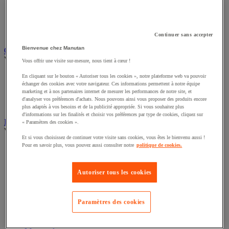
Câble électrique
Équipement de tableau électrique
Prise et interrupteur
Rallonge, multiprise et enrouleur électrique
Continuer sans accepter
Bienvenue chez Manutan
Graissage et lubrifiant
Voir toute la catégorie
Vous offrir une visite sur-mesure, nous tient à cœur !
Anti-adhérent
En cliquant sur le bouton « Autoriser tous les cookies », notre plateforme web va pouvoir
échanger des cookies avec votre navigateur. Ces informations permettent à notre équipe
Graisse et huile
marketing et à nos partenaires internet de mesurer les performances de notre site, et
Lubrifiant et dégrippant
d'analyser vos préférences d'achats. Nous pouvons ainsi vous proposer des produits encore
Outils de graissage
plus adaptés à vos besoins et de la publicité appropriée. Si vous souhaitez plus
d'informations sur les finalités et choisir vos préférences par type de cookies, cliquez sur
Instrument de mesure
« Paramètres des cookies ».
Voir toute la catégorie
Et si vous choisissez de continuer votre visite sans cookies, vous êtes le bienvenu aussi !
Pour en savoir plus, vous pouvez aussi consulter notre
politique de cookies.
Balance industrielle
Compteur et compteur-métreur
Dynamomètre
Autoriser tous les cookies
Équipement optique
Instrument de mesure de laboratoire
Mesure de distance
Paramètres des cookies
Mesure de la vitesse
Mesure de l'environnement
Mesure d'électricité