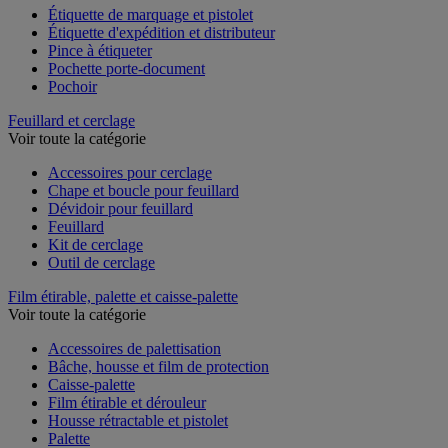
Étiquette de marquage et pistolet
Étiquette d'expédition et distributeur
Pince à étiqueter
Pochette porte-document
Pochoir
Feuillard et cerclage
Voir toute la catégorie
Accessoires pour cerclage
Chape et boucle pour feuillard
Dévidoir pour feuillard
Feuillard
Kit de cerclage
Outil de cerclage
Film étirable, palette et caisse-palette
Voir toute la catégorie
Accessoires de palettisation
Bâche, housse et film de protection
Caisse-palette
Film étirable et dérouleur
Housse rétractable et pistolet
Palette