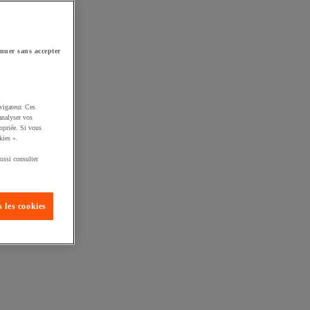
nuer sans accepter
vigateur. Ces
analyser vos
opriée. Si vous
kies ».
ussi consulter
 les cookies