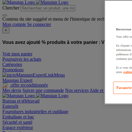
Chercher
Contenu du site suggéré et menu de l'historique de recherche
Mon compte
Se connecter
Bienvenue
×
Vous offrir u
Vous avez ajouté % produits à votre panier :
Vous avez ajo
En cliquant s
informations 
Voir mon panier
préférences d
Poursuivre les achats
souhaitez plu
Catégories
Et si vous ch
Promotions
notre
politi
Manutan Expert
offre reconditionnée
Paramètr
Mes devis
Suivre une commande
Nos services
Aide et contact
Bureau et télétravail
Entrepôt
Fournitures industrielles et outillage
Emballage et bac
Sécurité et santé
Espace extérieur