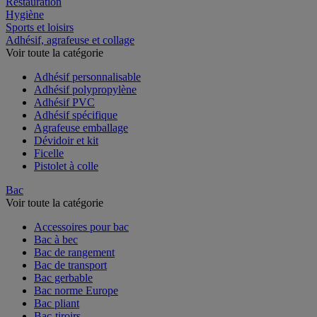
Restauration
Hygiène
Sports et loisirs
Adhésif, agrafeuse et collage
Voir toute la catégorie
Adhésif personnalisable
Adhésif polypropylène
Adhésif PVC
Adhésif spécifique
Agrafeuse emballage
Dévidoir et kit
Ficelle
Pistolet à colle
Bac
Voir toute la catégorie
Accessoires pour bac
Bac à bec
Bac de rangement
Bac de transport
Bac gerbable
Bac norme Europe
Bac pliant
Bac-tiroirs