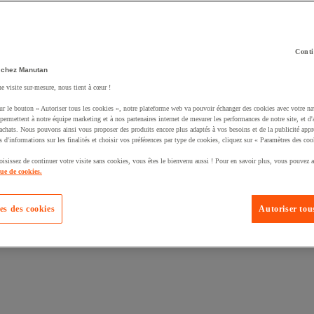
Conti
 chez Manutan
ne visite sur-mesure, nous tient à cœur !
uté un produit à votre panier :
ur le bouton « Autoriser tous les cookies », notre plateforme web va pouvoir échanger des cookies avec votre na
permettent à notre équipe marketing et à nos partenaires internet de mesurer les performances de notre site, et d'
'achats. Nous pouvons ainsi vous proposer des produits encore plus adaptés à vos besoins et de la publicité appr
s d'informations sur les finalités et choisir vos préférences par type de cookies, cliquez sur « Paramètres des coo
oisissez de continuer votre visite sans cookies, vous êtes le bienvenu aussi ! Pour en savoir plus, vous pouvez a
que de cookies.
es des cookies
Autoriser tous