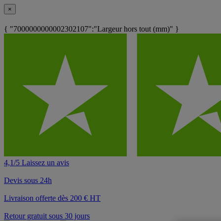
×
{ "7000000000002302107":"Largeur hors tout (mm)" }
4,1/5 Laissez un avis
Devis sous 24h
Livraison offerte dès 200 € HT
Retour gratuit sous 30 jours