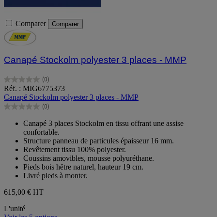
Comparer
Comparer
Canapé Stockolm polyester 3 places - MMP
(0)
0.0
Réf. : MIG6775373
sur
Canapé Stockolm polyester 3 places - MMP
5
(0)
étoiles.
0.0
sur
Canapé 3 places Stockolm en tissu offrant une assise
5
confortable.
étoiles.
Structure panneau de particules épaisseur 16 mm.
Revêtement tissu 100% polyester.
Coussins amovibles, mousse polyuréthane.
Pieds bois hêtre naturel, hauteur 19 cm.
Livré pieds à monter.
615,00 €
HT
L'unité