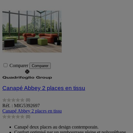
Comparer
Comparer
Canapé Abbey 2 places en tissu
(0)
0.0
Réf. : MIG5392697
sur
Canapé Abbey 2 places en tissu
5
(0)
étoiles.
0.0
sur
Canapé deux places au design contemporain.
5
Confort optimisé par un rembourrage résine et polyuréthane.