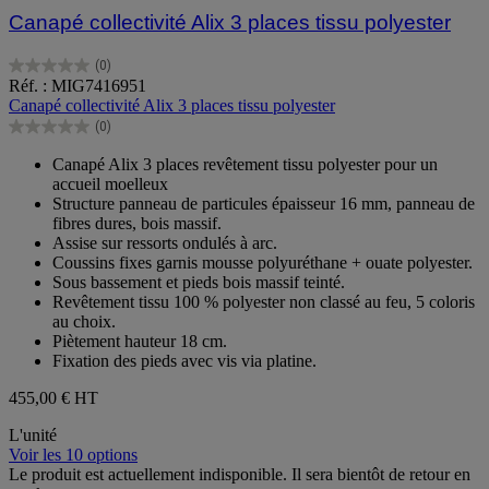
Canapé collectivité Alix 3 places tissu polyester
(0)
0.0
Réf. : MIG7416951
sur
Canapé collectivité Alix 3 places tissu polyester
5
(0)
étoiles.
0.0
sur
Canapé Alix 3 places revêtement tissu polyester pour un
5
accueil moelleux
étoiles.
Structure panneau de particules épaisseur 16 mm, panneau de
fibres dures, bois massif.
Assise sur ressorts ondulés à arc.
Coussins fixes garnis mousse polyuréthane + ouate polyester.
Sous bassement et pieds bois massif teinté.
Revêtement tissu 100 % polyester non classé au feu, 5 coloris
au choix.
Piètement hauteur 18 cm.
Fixation des pieds avec vis via platine.
455,00 €
HT
L'unité
Voir les 10 options
Le produit est actuellement indisponible. Il sera bientôt de retour en