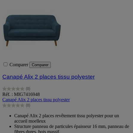
Comparer
Comparer
Canapé Alix 2 places tissu polyester
(0)
0.0
Réf. : MIG7416948
sur
Canapé Alix 2 places tissu polyester
5
(0)
étoiles.
0.0
sur
Canapé Alix 2 places revêtement tissu polyester pour un
5
accueil moelleux
étoiles.
Structure panneau de particules épaisseur 16 mm, panneau de
fibres dures, bois massif.