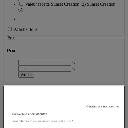
Valeur facette
Sunset Creation
(
2
)
Sunset Creation
(2)
Afficher tous
Prix
Prix
€
€
Disponibilité
Type de produit
Continuer sans accepter
Type de produit
Bienvenue chez Manutan
Vous offrir une visite sur-mesure, nous tient à cœur !