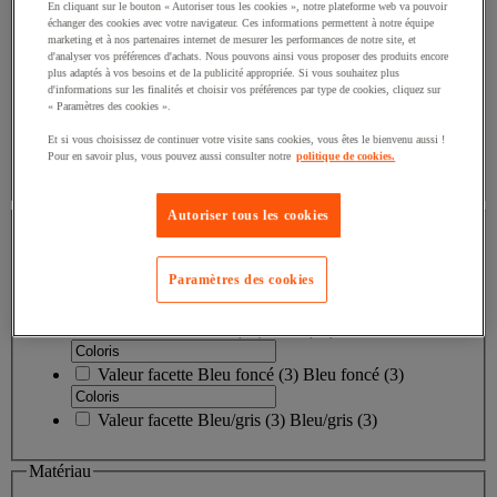
Valeur facette
Canapé
(
23
)
Canapé
(23)
En cliquant sur le bouton « Autoriser tous les cookies », notre plateforme web va pouvoir
échanger des cookies avec votre navigateur. Ces informations permettent à notre équipe
marketing et à nos partenaires internet de mesurer les performances de notre site, et
Valeur facette
Pack
(
3
)
Pack
(3)
d'analyser vos préférences d'achats. Nous pouvons ainsi vous proposer des produits encore
plus adaptés à vos besoins et de la publicité appropriée. Si vous souhaitez plus
d'informations sur les finalités et choisir vos préférences par type de cookies, cliquez sur
Valeur facette
Canapé fixe
(
2
)
Canapé fixe
(2)
« Paramètres des cookies ».
Valeur facette
Canapé 2/3 places
(
1
)
Canapé 2/3
Et si vous choisissez de continuer votre visite sans cookies, vous êtes le bienvenu aussi !
places
(1)
Pour en savoir plus, vous pouvez aussi consulter notre
politique de cookies.
Coloris
Autoriser tous les cookies
Coloris
Paramètres des cookies
Valeur facette
Bleu
(
36
)
Bleu
(36)
Valeur facette
Bleu foncé
(
3
)
Bleu foncé
(3)
Valeur facette
Bleu/gris
(
3
)
Bleu/gris
(3)
Matériau