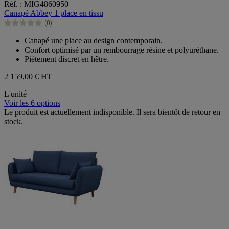
Réf. : MIG4860950
sur
Canapé Abbey 1 place en tissu
5
(0)
étoiles.
0.0
sur
Canapé une place au design contemporain.
5
Confort optimisé par un rembourrage résine et polyuréthane.
étoiles.
Piètement discret en hêtre.
2 159,00 €
HT
L'unité
Voir les 6 options
Le produit est actuellement indisponible. Il sera bientôt de retour en
stock.