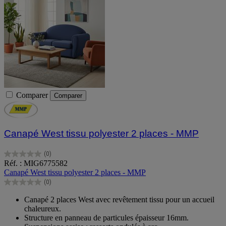
Comparer
Comparer
Canapé West tissu polyester 2 places - MMP
(0)
0.0
Réf. : MIG6775582
sur
Canapé West tissu polyester 2 places - MMP
5
(0)
étoiles.
0.0
sur
Canapé 2 places West avec revêtement tissu pour un accueil
5
chaleureux.
étoiles.
Structure en panneau de particules épaisseur 16mm.