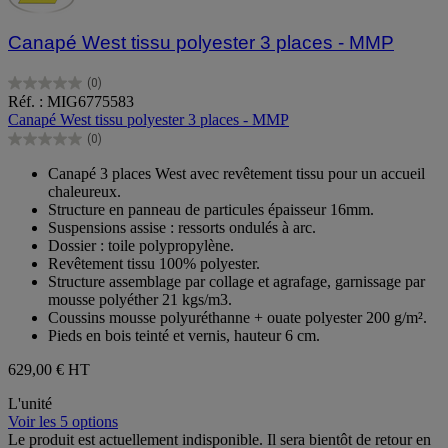
Canapé West tissu polyester 3 places - MMP
(0)
0.0
Réf. : MIG6775583
sur
Canapé West tissu polyester 3 places - MMP
5
(0)
étoiles.
0.0
sur
Canapé 3 places West avec revêtement tissu pour un accueil
5
chaleureux.
étoiles.
Structure en panneau de particules épaisseur 16mm.
Suspensions assise : ressorts ondulés à arc.
Dossier : toile polypropylène.
Revêtement tissu 100% polyester.
Structure assemblage par collage et agrafage, garnissage par
mousse polyéther 21 kgs/m3.
Coussins mousse polyuréthanne + ouate polyester 200 g/m².
Pieds en bois teinté et vernis, hauteur 6 cm.
629,00 €
HT
L'unité
Voir les 5 options
Le produit est actuellement indisponible. Il sera bientôt de retour en