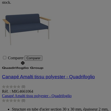
stock.
Comparer
Comparer
Canapé Amalti tissu polyester - Quadrifoglio
(0)
0.0
Réf. : MIG4661064
sur
Canapé Amalti tissu polyester - Quadrifoglio
5
(0)
étoiles.
0.0
sur
Structure en tube d'acier section 30 x 30 mm, épaisseur 2 mm,