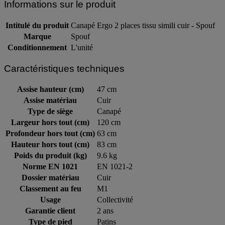
Informations sur le produit
Intitulé du produit
Canapé Ergo 2 places tissu simili cuir - Spouf
Marque
Spouf
Conditionnement
L'unité
Caractéristiques techniques
Assise hauteur (cm)
47 cm
Assise matériau
Cuir
Type de siège
Canapé
Largeur hors tout (cm)
120 cm
Profondeur hors tout (cm)
63 cm
Hauteur hors tout (cm)
83 cm
Poids du produit (kg)
9.6 kg
Norme EN 1021
EN 1021-2
Dossier matériau
Cuir
Classement au feu
M1
Usage
Collectivité
Garantie client
2 ans
Type de pied
Patins