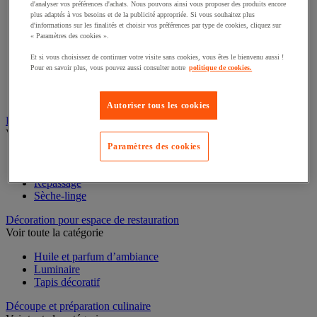
d'analyser vos préférences d'achats. Nous pouvons ainsi vous proposer des produits encore
plus adaptés à vos besoins et de la publicité appropriée. Si vous souhaitez plus
Casserole
d'informations sur les finalités et choisir vos préférences par type de cookies, cliquez sur
Couvercle et accessoires
« Paramètres des cookies ».
Marmite, cocotte et faitout
Plat à four
Et si vous choisissez de continuer votre visite sans cookies, vous êtes le bienvenu aussi !
Pour en savoir plus, vous pouvez aussi consulter notre
politique de cookies.
Plat à usage spécifique
Poêle
Sauteuse
Autoriser tous les cookies
Buanderie
Voir toute la catégorie
Paramètres des cookies
Accessoires gros électroménager et buanderie
Lave-linge
Repassage
Sèche-linge
Décoration pour espace de restauration
Voir toute la catégorie
Huile et parfum d’ambiance
Luminaire
Tapis décoratif
Découpe et préparation culinaire