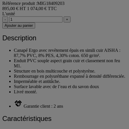
Référence produit :MIG18409203
895,00 € HT
1 074,00 € TTC
L'unité
-
+
Ajouter au panier
Description
Canapé Ergo avec revètement épais en simili cuir AISHA :
87,7% PVC, 8% PES, 4,30% coton. 650 gr/m².
Enduit PVC souple aspect grain cuir et classement non feu
M1.
Structure en bois multicouche et polystyrène.
Rembourrage en polyuréthane expansé à densité différenciée.
Imperméable et antitâche.
Surface lavable avec de l’eau et du savon doux
Livré monté.
Garantie client : 2 ans
Caractéristiques