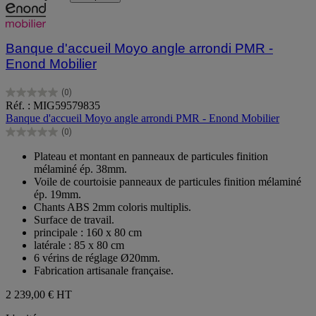
Banque d'accueil Moyo angle arrondi PMR -
Enond Mobilier
(0)
0.0
Réf. : MIG59579835
sur
Banque d'accueil Moyo angle arrondi PMR - Enond Mobilier
5
(0)
étoiles.
0.0
sur
Plateau et montant en panneaux de particules finition
5
mélaminé ép. 38mm.
étoiles.
Voile de courtoisie panneaux de particules finition mélaminé
ép. 19mm.
Chants ABS 2mm coloris multiplis.
Surface de travail.
principale : 160 x 80 cm
latérale : 85 x 80 cm
6 vérins de réglage Ø20mm.
Fabrication artisanale française.
2 239,00 €
HT