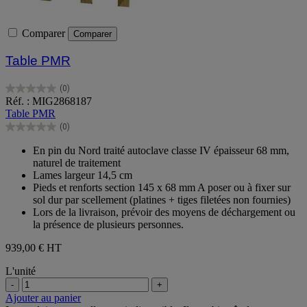
Comparer
Comparer
Table PMR
(0)
0.0
Réf. : MIG2868187
sur
Table PMR
5
(0)
étoiles.
0.0
sur
En pin du Nord traité autoclave classe IV épaisseur 68 mm,
5
naturel de traitement
étoiles.
Lames largeur 14,5 cm
Pieds et renforts section 145 x 68 mm A poser ou à fixer sur
sol dur par scellement (platines + tiges filetées non fournies)
Lors de la livraison, prévoir des moyens de déchargement ou
la présence de plusieurs personnes.
939,00 €
HT
L'unité
-
+
Ajouter au panier