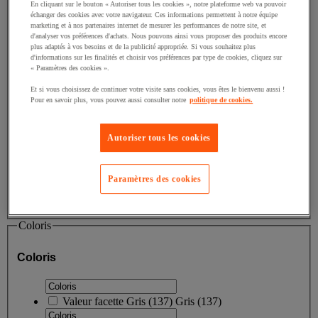
En cliquant sur le bouton « Autoriser tous les cookies », notre plateforme web va pouvoir
Valeur facette
Meuble de tri
(
10
)
Meuble de tri
(10)
échanger des cookies avec votre navigateur. Ces informations permettent à notre équipe
marketing et à nos partenaires internet de mesurer les performances de notre site, et
d'analyser vos préférences d'achats. Nous pouvons ainsi vous proposer des produits encore
Valeur facette
Tensiomètre
(
10
)
Tensiomètre
(10)
plus adaptés à vos besoins et de la publicité appropriée. Si vous souhaitez plus
d'informations sur les finalités et choisir vos préférences par type de cookies, cliquez sur
Valeur facette
Capteur
(
9
)
Capteur
(9)
« Paramètres des cookies ».
Et si vous choisissez de continuer votre visite sans cookies, vous êtes le bienvenu aussi !
Valeur facette
Boite aluminium
(
4
)
Boite aluminium
Pour en savoir plus, vous pouvez aussi consulter notre
politique de cookies.
(4)
Autoriser tous les cookies
Paramètres des cookies
Afficher tous
Coloris
Coloris
Valeur facette
Gris
(
137
)
Gris
(137)