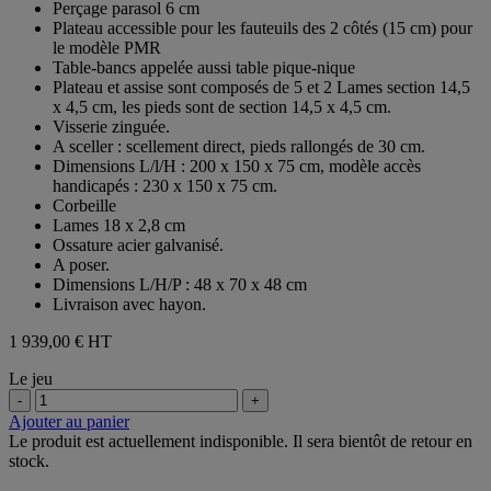
Perçage parasol 6 cm
5
Plateau accessible pour les fauteuils des 2 côtés (15 cm) pour
étoiles.
le modèle PMR
1
Table-bancs appelée aussi table pique-nique
avis
Plateau et assise sont composés de 5 et 2 Lames section 14,5
x 4,5 cm, les pieds sont de section 14,5 x 4,5 cm.
Visserie zinguée.
A sceller : scellement direct, pieds rallongés de 30 cm.
Dimensions L/l/H : 200 x 150 x 75 cm, modèle accès
handicapés : 230 x 150 x 75 cm.
Corbeille
Lames 18 x 2,8 cm
Ossature acier galvanisé.
A poser.
Dimensions L/H/P : 48 x 70 x 48 cm
Livraison avec hayon.
1 939,00 €
HT
Le jeu
-
+
Ajouter au panier
Le produit est actuellement indisponible. Il sera bientôt de retour en
stock.