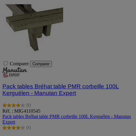
Comparer
Comparer
Pack tables Bréhat table PMR corbeille 100L
Kerguélen - Manutan Expert
(1)
4.0
Réf. : MIG4110545
sur
Pack tables Bréhat table PMR corbeille 100L Kerguélen - Manutan
5
Expert
étoiles.
(1)
1
4.0
avis
sur