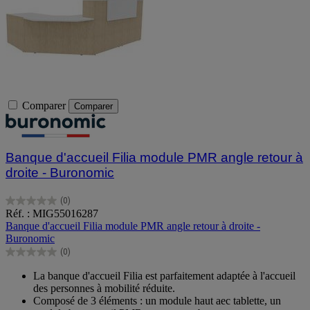
Comparer
Comparer
Banque d'accueil Filia module PMR angle retour à
droite - Buronomic
(0)
0.0
Réf. : MIG55016287
sur
Banque d'accueil Filia module PMR angle retour à droite -
5
Buronomic
étoiles.
(0)
0.0
sur
La banque d'accueil Filia est parfaitement adaptée à l'accueil
5
des personnes à mobilité réduite.
étoiles.
Composé de 3 éléments : un module haut aec tablette, un