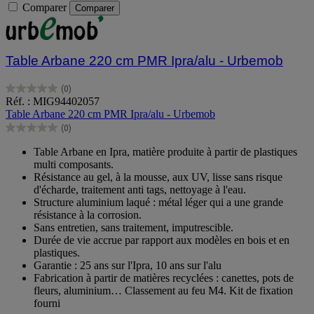
Comparer
Comparer
Table Arbane 220 cm PMR Ipra/alu - Urbemob
(0)
0.0
Réf. : MIG94402057
sur
Table Arbane 220 cm PMR Ipra/alu - Urbemob
5
(0)
étoiles.
0.0
sur
Table Arbane en Ipra, matière produite à partir de plastiques
5
multi composants.
étoiles.
Résistance au gel, à la mousse, aux UV, lisse sans risque
d'écharde, traitement anti tags, nettoyage à l'eau.
Structure aluminium laqué : métal léger qui a une grande
résistance à la corrosion.
Sans entretien, sans traitement, imputrescible.
Durée de vie accrue par rapport aux modèles en bois et en
plastiques.
Garantie : 25 ans sur l'Ipra, 10 ans sur l'alu
Fabrication à partir de matières recyclées : canettes, pots de
fleurs, aluminium… Classement au feu M4. Kit de fixation
fourni