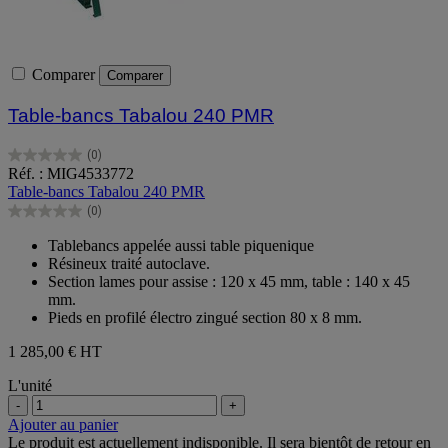
Comparer
Comparer
Table-bancs Tabalou 240 PMR
(0)
0.0
Réf. : MIG4533772
sur
Table-bancs Tabalou 240 PMR
5
(0)
étoiles.
0.0
sur
Tablebancs appelée aussi table piquenique
5
Résineux traité autoclave.
étoiles.
Section lames pour assise : 120 x 45 mm, table : 140 x 45
mm.
Pieds en profilé électro zingué section 80 x 8 mm.
1 285,00 €
HT
L'unité
-
+
Ajouter au panier
Le produit est actuellement indisponible. Il sera bientôt de retour en