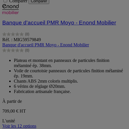
Comparer
Comparer
Banque d'accueil PMR Moyo - Enond Mobilier
(0)
0.0
Réf. : MIG59579849
sur
Banque d'accueil PMR Moyo - Enond Mobilier
5
(0)
étoiles.
0.0
sur
Plateau et montant en panneaux de particules finition
5
mélaminé ép. 38mm.
étoiles.
Voile de courtoisie panneaux de particules finition mélaminé
ép. 19mm.
Chants ABS 2mm coloris multiplis.
6 vérins de réglage Ø20mm.
Fabrication artisanale française.
À partir de
709,00 €
HT
L'unité
Voir les 12 options