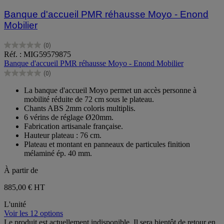
Banque d'accueil PMR réhausse Moyo - Enond
Mobilier
(0)
0.0
Réf. : MIG59579875
sur
Banque d'accueil PMR réhausse Moyo - Enond Mobilier
5
(0)
étoiles.
0.0
sur
La banque d'accueil Moyo permet un accès personne à
5
mobilité réduite de 72 cm sous le plateau.
étoiles.
Chants ABS 2mm coloris multiplis.
6 vérins de réglage Ø20mm.
Fabrication artisanale française.
Hauteur plateau : 76 cm.
Plateau et montant en panneaux de particules finition
mélaminé ép. 40 mm.
À partir de
885,00 €
HT
L'unité
Voir les 12 options
Le produit est actuellement indisponible. Il sera bientôt de retour en