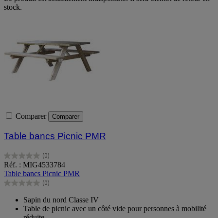
stock.
Comparer
Comparer
Table bancs Picnic PMR
(0)
0.0
Réf. : MIG4533784
sur
Table bancs Picnic PMR
5
(0)
étoiles.
0.0
sur
Sapin du nord Classe IV
5
Table de picnic avec un côté vide pour personnes à mobilité
étoiles.
réduite.