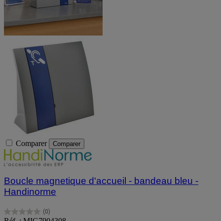
Comparer
Comparer
Boucle magnetique d'accueil - bandeau bleu -
Handinorme
(0)
0.0
Réf. : MIG7904308