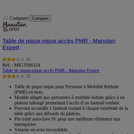
Comparer
Comparer
Table de pique-nique accès PMR - Manutan
Expert
(3)
3.0
Réf. : MIG3596324
sur
Table de pique-nique accès PMR - Manutan Expert
5
(3)
étoiles.
3.0
3
sur
Table de pique-nique pour Personne à Mobilité Réduite
avis
5
(PMR) en bois.
étoiles.
Modèle adapté aux personnes à mobilité réduite grâce à un
3
plateau rallongé permettant l’accès d’un fauteuil roulant.
avis
Pouvant accueillir 1 fauteuil roulant à chaque extrémité de la
table grâce aux débords du plateau.
Pin traité autoclave IV pour une meilleure résistance aux
intempéries
Visserie en acier inoxydable.