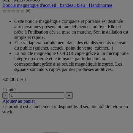
sur
Boucle magnetique d'accueil - bandeau bleu - Handinorme
5
(0)
étoiles.
0.0
sur
Cette boucle magnétique compacte et portable est destinée
5
aux personnes présentant une déficience auditive. Elle est
étoiles.
prête à l'utilisation dès sa mise en marche. Son installation est
simple et rapide.
Elle s'adaptera parfaitement dans des établissements recevant
du public (guichet, accueil, point de vente, cabinet...)
La boucle magnétique COLOR capte grâce à un microphone
intégré ou externe et le transmet par induction au
correspondant grâce à sa boucle magnétique intégrée. Les
signaux sont alors captés par des prothèses auditives.
305,00 €
HT
L'unité
-
+
Ajouter au panier
Le produit est actuellement indisponible. Il sera bientôt de retour en
stock.