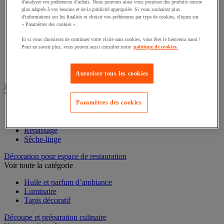
d'analyser vos préférences d'achats. Nous pouvons ainsi vous proposer des produits encore
Voir toute la catégorie
plus adaptés à vos besoins et de la publicité appropriée. Si vous souhaitez plus
d'informations sur les finalités et choisir vos préférences par type de cookies, cliquez sur
Casserole
« Paramètres des cookies ».
Couvercle et accessoires
Et si vous choisissez de continuer votre visite sans cookies, vous êtes le bienvenu aussi !
Marmite, cocotte et faitout
Pour en savoir plus, vous pouvez aussi consulter notre
politique de cookies.
Plat à four
Plat à usage spécifique
Poêle
Autoriser tous les cookies
Sauteuse
Buanderie
Voir toute la catégorie
Paramètres des cookies
Accessoires gros électroménager et buanderie
Lave-linge
Repassage
Sèche-linge
Décoration pour espace de restauration
Voir toute la catégorie
Huile et parfum d’ambiance
Luminaire
Tapis décoratif