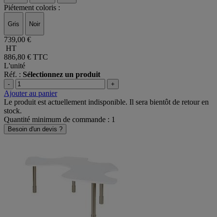
Piétement coloris :
Gris
Noir
739,00 €
HT
886,80 €
TTC
L'unité
Réf. :
Sélectionnez un produit
-
+
Ajouter au panier
Le produit est actuellement indisponible. Il sera bientôt de retour en
stock.
Quantité minimum de commande : 1
Besoin d'un devis ?