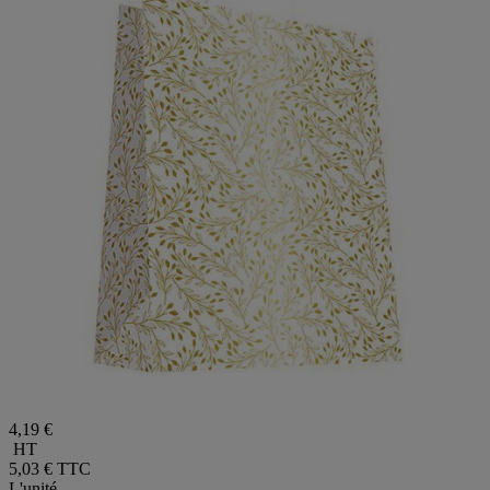
4,19 €
HT
5,03 €
TTC