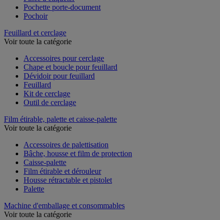
Pince à étiqueter
Pochette porte-document
Pochoir
Feuillard et cerclage
Voir toute la catégorie
Accessoires pour cerclage
Chape et boucle pour feuillard
Dévidoir pour feuillard
Feuillard
Kit de cerclage
Outil de cerclage
Film étirable, palette et caisse-palette
Voir toute la catégorie
Accessoires de palettisation
Bâche, housse et film de protection
Caisse-palette
Film étirable et dérouleur
Housse rétractable et pistolet
Palette
Machine d'emballage et consommables