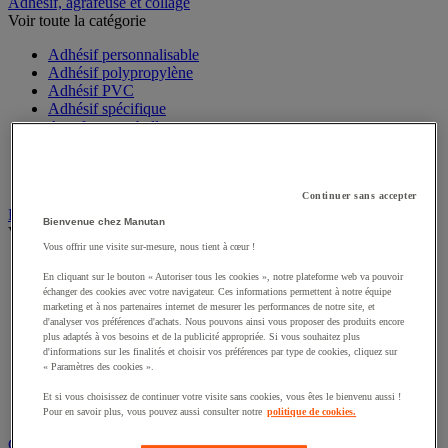
Sports et loisirs
Adhésif, agrafeuse et collage
Voir toute la catégorie
Adhésif personnalisable
Adhésif polypropylène
Adhésif PVC
Adhésif spécifique
Agrafeuse emballage
Dévidoir et kit
Ficelle
Pistolet à colle
Continuer sans accepter
Bienvenue chez Manutan
Bac
Voir toute la catégorie
Vous offrir une visite sur-mesure, nous tient à cœur !
En cliquant sur le bouton « Autoriser tous les cookies », notre plateforme web va pouvoir
Accessoires pour bac
échanger des cookies avec votre navigateur. Ces informations permettent à notre équipe
Bac à bec
marketing et à nos partenaires internet de mesurer les performances de notre site, et
Bac de rangement
d'analyser vos préférences d'achats. Nous pouvons ainsi vous proposer des produits encore
Bac de transport
plus adaptés à vos besoins et de la publicité appropriée. Si vous souhaitez plus
Bac gerbable
d'informations sur les finalités et choisir vos préférences par type de cookies, cliquez sur
« Paramètres des cookies ».
Bac norme Europe
Bac pliant
Et si vous choisissez de continuer votre visite sans cookies, vous êtes le bienvenu aussi !
Bac-tiroirs
Pour en savoir plus, vous pouvez aussi consulter notre
politique de cookies.
Rangement pour bacs