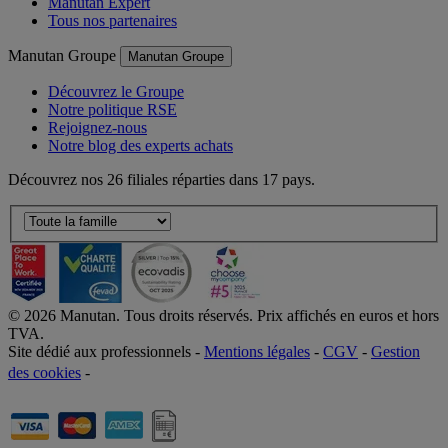
Offre responsable
Manutan Expert
Tous nos partenaires
Manutan Groupe
Manutan Groupe
Découvrez le Groupe
Notre politique RSE
Rejoignez-nous
Notre blog des experts achats
Découvrez nos 26 filiales réparties dans 17 pays.
©
2026
Manutan. Tous droits réservés. Prix affichés en euros et hors
TVA.
Site dédié aux professionnels -
Mentions légales
-
CGV
-
Gestion
des cookies
-
Accessibilité  Non conformités