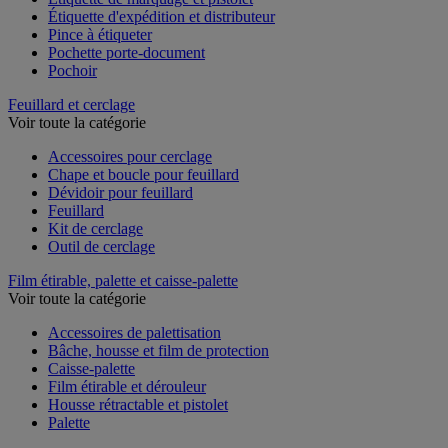
Étiquette de marquage et pistolet
Étiquette d'expédition et distributeur
Pince à étiqueter
Pochette porte-document
Pochoir
Feuillard et cerclage
Voir toute la catégorie
Accessoires pour cerclage
Chape et boucle pour feuillard
Dévidoir pour feuillard
Feuillard
Kit de cerclage
Outil de cerclage
Film étirable, palette et caisse-palette
Voir toute la catégorie
Accessoires de palettisation
Bâche, housse et film de protection
Caisse-palette
Film étirable et dérouleur
Housse rétractable et pistolet
Palette