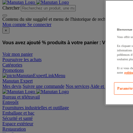
Chercher
Contenu du site suggéré et menu de l'historique de recherche
Mon compte
Se connecter
Bienvenue
×
Vous offrir u
Vous avez ajouté % produits à votre panier :
Vous avez ajo
En cliquant s
informations 
Voir mon panier
préférences d
Poursuivre les achats
souhaitez plu
Catégories
Et si vous ch
Promotions
notre
politi
Manutan Expert
offre reconditionnée
Paramètr
Mes devis
Suivre une commande
Nos services
Aide et contact
Bureau et télétravail
Entrepôt
Fournitures industrielles et outillage
Emballage et bac
Sécurité et santé
Espace extérieur