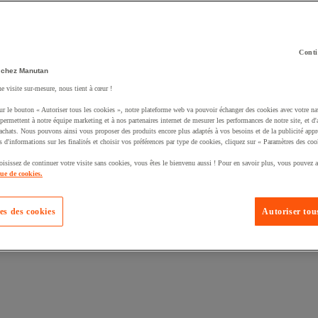
Conti
 chez Manutan
ne visite sur-mesure, nous tient à cœur !
uté un produit à votre panier :
ur le bouton « Autoriser tous les cookies », notre plateforme web va pouvoir échanger des cookies avec votre na
permettent à notre équipe marketing et à nos partenaires internet de mesurer les performances de notre site, et d'
'achats. Nous pouvons ainsi vous proposer des produits encore plus adaptés à vos besoins et de la publicité appr
s d'informations sur les finalités et choisir vos préférences par type de cookies, cliquez sur « Paramètres des coo
oisissez de continuer votre visite sans cookies, vous êtes le bienvenu aussi ! Pour en savoir plus, vous pouvez a
que de cookies.
es des cookies
Autoriser tous