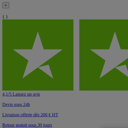
×
{ }
4,1/5 Laissez un avis
Devis sous 24h
Livraison offerte dès 200 € HT
Retour gratuit sous 30 jours