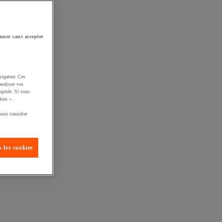
nuer sans accepter
vigateur. Ces
analyser vos
opriée. Si vous
kies ».
ussi consulter
 les cookies