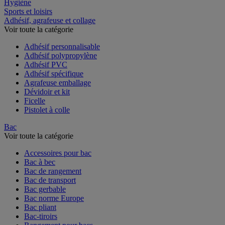
Restauration
Hygiène
Sports et loisirs
Adhésif, agrafeuse et collage
Voir toute la catégorie
Adhésif personnalisable
Adhésif polypropylène
Adhésif PVC
Adhésif spécifique
Agrafeuse emballage
Dévidoir et kit
Ficelle
Pistolet à colle
Bac
Voir toute la catégorie
Accessoires pour bac
Bac à bec
Bac de rangement
Bac de transport
Bac gerbable
Bac norme Europe
Bac pliant
Bac-tiroirs