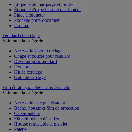
Étiquette de marquage et pistolet
Étiquette d'expédition et distributeur
Pince à étiqueter
Pochette porte-document
Pochoir
Feuillard et cerclage
Voir toute la catégorie
Accessoires pour cerclage
Chape et boucle pour feuillard
Dévidoir pour feuillard
Feuillard
Kit de cerclage
Outil de cerclage
Film étirable, palette et caisse-palette
Voir toute la catégorie
Accessoires de palettisation
Bâche, housse et film de protection
Caisse-palette
Film étirable et dérouleur
Housse rétractable et pistolet
Palette