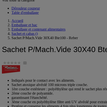
Voir toute la catégorie
Dérouleur coupeur
Table d'emballage
Accueil
Emballage et bac
Emballage et contenant alimentaires
Sachet et cabas
()
Sachet P/Mach.Vide 30X40 Bte100 - Reber
Sachet P/Mach.Vide 30X40 Bt
(0)
Indiqués pour le contact avec les aliments.
Sachet atoxique alvéolé 100 microns triple couche.
1ère couche extérieure : polyéthylène qui rend le sachet plus rés
2ème couche de polyamide.
garantissant l'étanchéité.
3ème couche en polyéthylène filtre anti UV alvéolé pour extraire 
Protège et conserve les aliments 4 fois plus longtemps de toutes