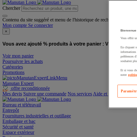
Chercher
Contenu du site suggéré et menu de l'historique de recherche
Mon compte
Se connecter
Bienvenue
×
Vous offrir u
Vous avez ajouté % produits à votre panier :
Vous avez ajo
En cliquant s
informations 
Voir mon panier
préférences d
Poursuivre les achats
souhaitez plu
Catégories
Et si vous ch
Promotions
notre
politi
Manutan Expert
offre reconditionnée
Paramètr
Mes devis
Suivre une commande
Nos services
Aide et contact
Bureau et télétravail
Entrepôt
Fournitures industrielles et outillage
Emballage et bac
Sécurité et santé
Espace extérieur