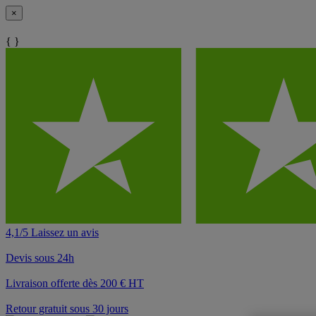
×
{ }
4,1/5 Laissez un avis
Devis sous 24h
Livraison offerte dès 200 € HT
Retour gratuit sous 30 jours