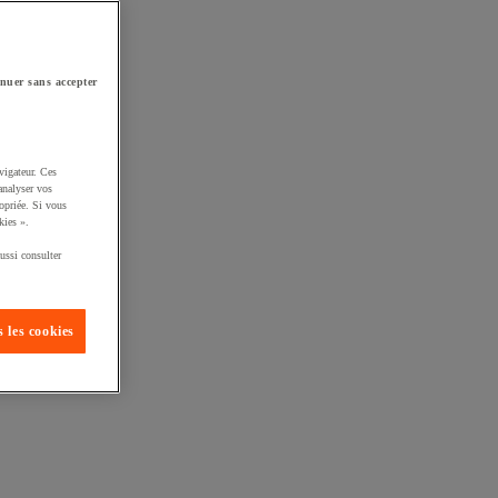
nuer sans accepter
vigateur. Ces
analyser vos
opriée. Si vous
kies ».
ussi consulter
 les cookies