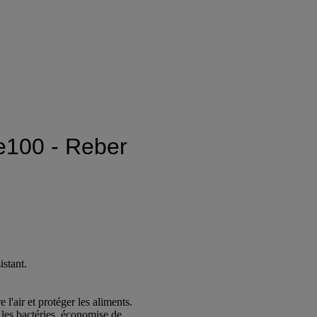
e100 - Reber
istant.
l'air et protéger les aliments.
 les bactéries, économise de.