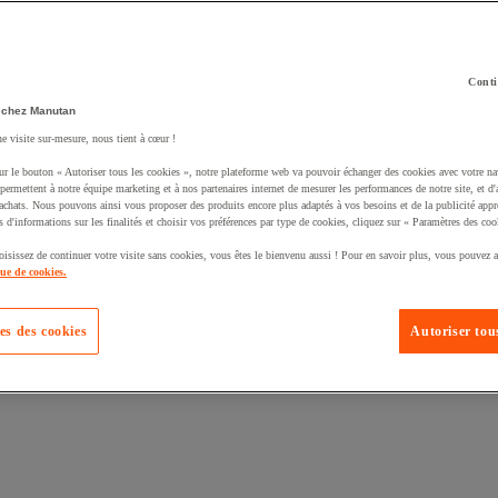
Conti
 chez Manutan
ne visite sur-mesure, nous tient à cœur !
uté un produit à votre panier :
ur le bouton « Autoriser tous les cookies », notre plateforme web va pouvoir échanger des cookies avec votre na
permettent à notre équipe marketing et à nos partenaires internet de mesurer les performances de notre site, et d'
'achats. Nous pouvons ainsi vous proposer des produits encore plus adaptés à vos besoins et de la publicité appr
s d'informations sur les finalités et choisir vos préférences par type de cookies, cliquez sur « Paramètres des coo
oisissez de continuer votre visite sans cookies, vous êtes le bienvenu aussi ! Pour en savoir plus, vous pouvez a
que de cookies.
es des cookies
Autoriser tous