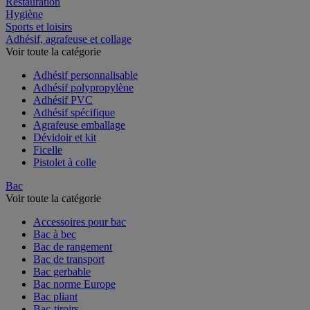
Restauration
Hygiène
Sports et loisirs
Adhésif, agrafeuse et collage
Voir toute la catégorie
Adhésif personnalisable
Adhésif polypropylène
Adhésif PVC
Adhésif spécifique
Agrafeuse emballage
Dévidoir et kit
Ficelle
Pistolet à colle
Bac
Voir toute la catégorie
Accessoires pour bac
Bac à bec
Bac de rangement
Bac de transport
Bac gerbable
Bac norme Europe
Bac pliant
Bac-tiroirs