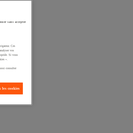
nuer sans accepter
vigateur. Ces
analyser vos
opriée. Si vous
kies ».
ussi consulter
 les cookies