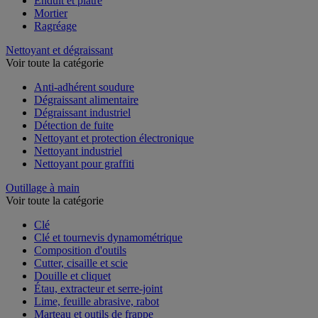
Enduit et plâtre
Mortier
Ragréage
Nettoyant et dégraissant
Voir toute la catégorie
Anti-adhérent soudure
Dégraissant alimentaire
Dégraissant industriel
Détection de fuite
Nettoyant et protection électronique
Nettoyant industriel
Nettoyant pour graffiti
Outillage à main
Voir toute la catégorie
Clé
Clé et tournevis dynamométrique
Composition d'outils
Cutter, cisaille et scie
Douille et cliquet
Étau, extracteur et serre-joint
Lime, feuille abrasive, rabot
Marteau et outils de frappe