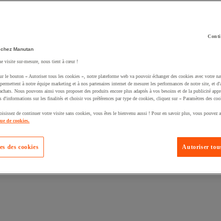
Conti
 chez Manutan
ne visite sur-mesure, nous tient à cœur !
uté un produit à votre panier :
ur le bouton « Autoriser tous les cookies », notre plateforme web va pouvoir échanger des cookies avec votre na
permettent à notre équipe marketing et à nos partenaires internet de mesurer les performances de notre site, et d'
'achats. Nous pouvons ainsi vous proposer des produits encore plus adaptés à vos besoins et de la publicité appr
s d'informations sur les finalités et choisir vos préférences par type de cookies, cliquez sur « Paramètres des coo
oisissez de continuer votre visite sans cookies, vous êtes le bienvenu aussi ! Pour en savoir plus, vous pouvez a
que de cookies.
es des cookies
Autoriser tous