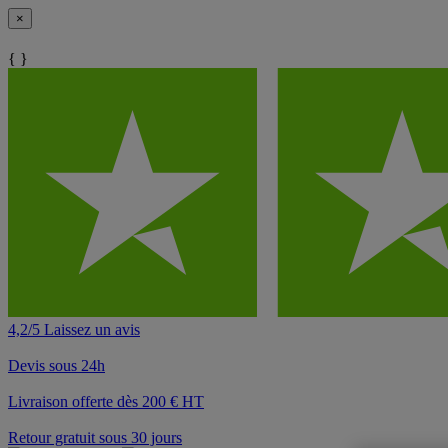
×
{ }
4,2/5 Laissez un avis
Devis sous 24h
Livraison offerte dès 200 € HT
Retour gratuit sous 30 jours