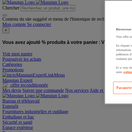
Chercher
Contenu du site suggéré et menu de l'historique de recherche
Mon compte
Se connecter
Bienvenue
×
Vous offrir u
Vous avez ajouté % produits à votre panier :
Vous avez ajo
En cliquant s
informations 
Voir mon panier
préférences d
Poursuivre les achats
souhaitez plu
Catégories
Et si vous ch
Promotions
notre
politi
Manutan Expert
offre reconditionnée
Paramètr
Mes devis
Suivre une commande
Nos services
Aide et contact
Bureau et télétravail
Entrepôt
Fournitures industrielles et outillage
Emballage et bac
Sécurité et santé
Espace extérieur