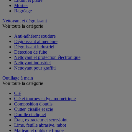
Enduit et plâtre
Mortier
Ragréage
Nettoyant et dégraissant
Voir toute la catégorie
Anti-adhérent soudure
Dégraissant alimentaire
Dégraissant industriel
Détection de fuite
Nettoyant et protection électronique
Nettoyant industriel
Nettoyant pour graffiti
Outillage à main
Voir toute la catégorie
Clé
Clé et tournevis dynamométrique
Composition d'outils
Cutter, cisaille et scie
Douille et cliquet
Étau, extracteur et serre-joint
Lime, feuille abrasive, rabot
Marteau et outils de frappe