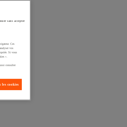
nuer sans accepter
vigateur. Ces
analyser vos
opriée. Si vous
kies ».
ussi consulter
 les cookies