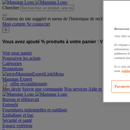
Chercher
Contenu du site suggéré et menu de l'historique de recherche
Mon compte
Se connecter
Bienvenue
×
Vous offrir u
Vous avez ajouté % produits à votre panier :
Vous avez ajo
En cliquant s
informations 
Voir mon panier
préférences d
Poursuivre les achats
souhaitez plu
Catégories
Et si vous ch
Promotions
notre
politi
Manutan Expert
offre reconditionnée
Paramètr
Mes devis
Suivre une commande
Nos services
Aide et contact
Bureau et télétravail
Entrepôt
Fournitures industrielles et outillage
Emballage et bac
Sécurité et santé
Espace extérieur