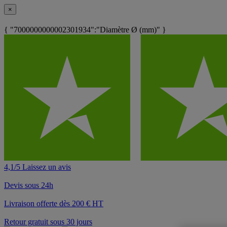
×
{ "7000000000002301934":"Diamètre Ø (mm)" }
4,1/5 Laissez un avis
Devis sous 24h
Livraison offerte dès 200 € HT
Retour gratuit sous 30 jours