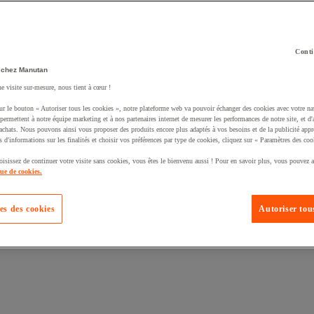
Conti
 chez Manutan
ne visite sur-mesure, nous tient à cœur !
uté un produit à votre panier :
ur le bouton « Autoriser tous les cookies », notre plateforme web va pouvoir échanger des cookies avec votre na
permettent à notre équipe marketing et à nos partenaires internet de mesurer les performances de notre site, et d'
'achats. Nous pouvons ainsi vous proposer des produits encore plus adaptés à vos besoins et de la publicité appr
s d'informations sur les finalités et choisir vos préférences par type de cookies, cliquez sur « Paramètres des coo
oisissez de continuer votre visite sans cookies, vous êtes le bienvenu aussi ! Pour en savoir plus, vous pouvez a
que de cookies.
es des cookies
Autoriser tous