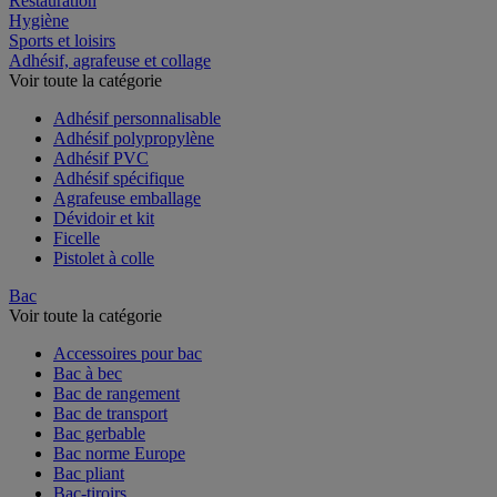
Restauration
Hygiène
Sports et loisirs
Adhésif, agrafeuse et collage
Voir toute la catégorie
Adhésif personnalisable
Adhésif polypropylène
Adhésif PVC
Adhésif spécifique
Agrafeuse emballage
Dévidoir et kit
Ficelle
Pistolet à colle
Bac
Voir toute la catégorie
Accessoires pour bac
Bac à bec
Bac de rangement
Bac de transport
Bac gerbable
Bac norme Europe
Bac pliant
Bac-tiroirs