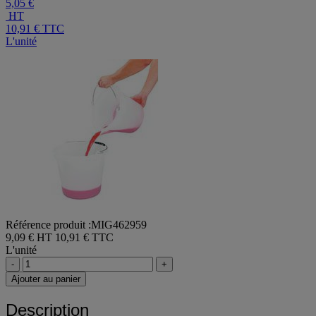
5,05 €
HT
10,91 €
TTC
L'unité
Référence produit :MIG462959
9,09 € HT
10,91 € TTC
L'unité
-
+
Ajouter au panier
Description