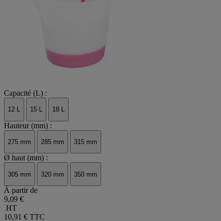
Capacité (L) :
12 L
15 L
18 L
Hauteur (mm) :
275 mm
285 mm
315 mm
Ø haut (mm) :
305 mm
320 mm
350 mm
À partir de
9,09 €
HT
10,91 €
TTC