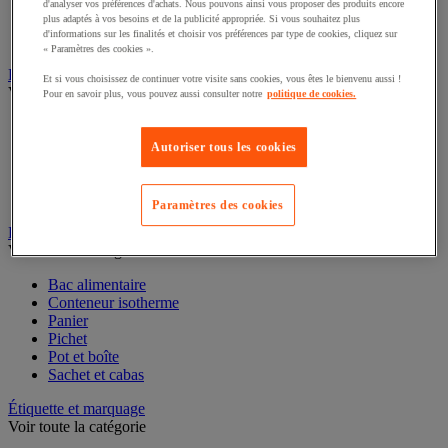
d'analyser vos préférences d'achats. Nous pouvons ainsi vous proposer des produits encore
plus adaptés à vos besoins et de la publicité appropriée. Si vous souhaitez plus
Accessoires pour couteau de sécurité et multifonction
d'informations sur les finalités et choisir vos préférences par type de cookies, cliquez sur
Couteau de sécurité et multifonction
« Paramètres des cookies ».
Emballage cadeau
Et si vous choisissez de continuer votre visite sans cookies, vous êtes le bienvenu aussi !
Voir toute la catégorie
Pour en savoir plus, vous pouvez aussi consulter notre
politique de cookies.
Accessoires emballage cadeau
Calage et protection cadeau
Autoriser tous les cookies
Papier cadeau
Pochette et sac cadeau
Ruban cadeau
Paramètres des cookies
Emballage et contenant alimentaires
Voir toute la catégorie
Bac alimentaire
Conteneur isotherme
Panier
Pichet
Pot et boîte
Sachet et cabas
Étiquette et marquage
Voir toute la catégorie