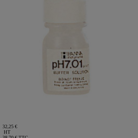
32,25 €
HT
38,70 €
TTC