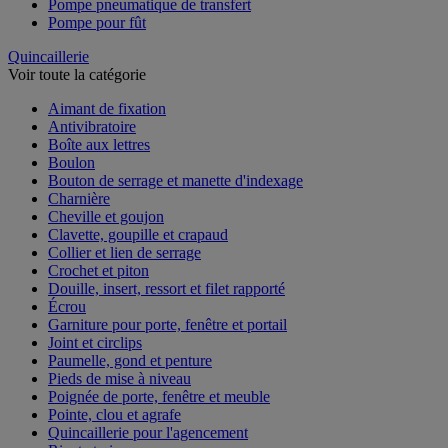
Pompe pneumatique de transfert
Pompe pour fût
Quincaillerie
Voir toute la catégorie
Aimant de fixation
Antivibratoire
Boîte aux lettres
Boulon
Bouton de serrage et manette d'indexage
Charnière
Cheville et goujon
Clavette, goupille et crapaud
Collier et lien de serrage
Crochet et piton
Douille, insert, ressort et filet rapporté
Écrou
Garniture pour porte, fenêtre et portail
Joint et circlips
Paumelle, gond et penture
Pieds de mise à niveau
Poignée de porte, fenêtre et meuble
Pointe, clou et agrafe
Quincaillerie pour l'agencement