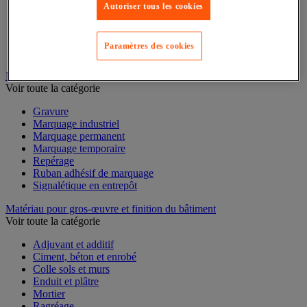
Mesure du temps
Autoriser tous les cookies
Mesure et repère de chantier
Mesure topographique
Mesureur et détecteur d'épaisseur
Paramètres des cookies
Thermomètre et thermohygromètre
Marquage
Voir toute la catégorie
Gravure
Marquage industriel
Marquage permanent
Marquage temporaire
Repérage
Ruban adhésif de marquage
Signalétique en entrepôt
Matériau pour gros-œuvre et finition du bâtiment
Voir toute la catégorie
Adjuvant et additif
Ciment, béton et enrobé
Colle sols et murs
Enduit et plâtre
Mortier
Ragréage