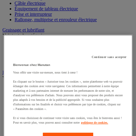
Câble électrique
Équipement de tableau électrique
Prise et interrupteur
Rallonge, multiprise et enrouleur électrique
Graissage et lubrifiant
Voir toute la catégorie
Anti-adhérent
Graisse et huile
Lubrifiant et dégrippant
Continuer sans accepter
Outils de graissage
Bienvenue chez Manutan
Instrument de mesure
Vous offrir une visite sur-mesure, nous tient à cœur !
Voir toute la catégorie
En cliquant sur le bouton « Autoriser tous les cookies », notre plateforme web va pouvoir
échanger des cookies avec votre navigateur. Ces informations permettent à notre équipe
Balance industrielle
marketing et à nos partenaires internet de mesurer les performances de notre site, et
Compteur et compteur-métreur
d'analyser vos préférences d'achats. Nous pouvons ainsi vous proposer des produits encore
Dynamomètre
plus adaptés à vos besoins et de la publicité appropriée. Si vous souhaitez plus
Équipement optique
d'informations sur les finalités et choisir vos préférences par type de cookies, cliquez sur
« Paramètres des cookies ».
Instrument de mesure de laboratoire
Mesure de distance
Et si vous choisissez de continuer votre visite sans cookies, vous êtes le bienvenu aussi !
Mesure de la vitesse
Pour en savoir plus, vous pouvez aussi consulter notre
politique de cookies.
Mesure de l'environnement
Mesure d'électricité