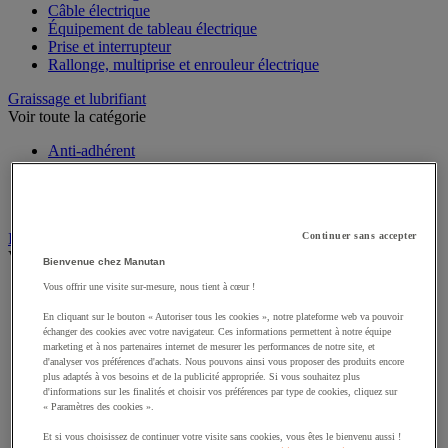
Câble électrique
Équipement de tableau électrique
Prise et interrupteur
Rallonge, multiprise et enrouleur électrique
Graissage et lubrifiant
Voir toute la catégorie
Anti-adhérent
Graisse et huile
Lubrifiant et dégrippant
Outils de graissage
Instrument de mesure
Continuer sans accepter
Voir toute la catégorie
Bienvenue chez Manutan
Vous offrir une visite sur-mesure, nous tient à cœur !
Balance industrielle
Compteur et compteur-métreur
En cliquant sur le bouton « Autoriser tous les cookies », notre plateforme web va pouvoir
Dynamomètre
échanger des cookies avec votre navigateur. Ces informations permettent à notre équipe
Équipement optique
marketing et à nos partenaires internet de mesurer les performances de notre site, et
Instrument de mesure de laboratoire
d'analyser vos préférences d'achats. Nous pouvons ainsi vous proposer des produits encore
plus adaptés à vos besoins et de la publicité appropriée. Si vous souhaitez plus
Mesure de distance
d'informations sur les finalités et choisir vos préférences par type de cookies, cliquez sur
Mesure de la vitesse
« Paramètres des cookies ».
Mesure de l'environnement
Mesure d'électricité
Et si vous choisissez de continuer votre visite sans cookies, vous êtes le bienvenu aussi !