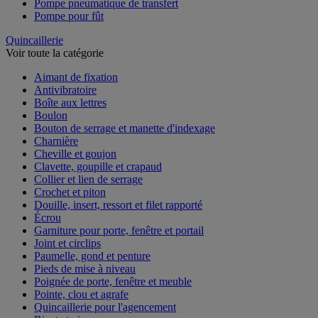
Pompe pneumatique de transfert
Pompe pour fût
Quincaillerie
Voir toute la catégorie
Aimant de fixation
Antivibratoire
Boîte aux lettres
Boulon
Bouton de serrage et manette d'indexage
Charnière
Cheville et goujon
Clavette, goupille et crapaud
Collier et lien de serrage
Crochet et piton
Douille, insert, ressort et filet rapporté
Écrou
Garniture pour porte, fenêtre et portail
Joint et circlips
Paumelle, gond et penture
Pieds de mise à niveau
Poignée de porte, fenêtre et meuble
Pointe, clou et agrafe
Quincaillerie pour l'agencement