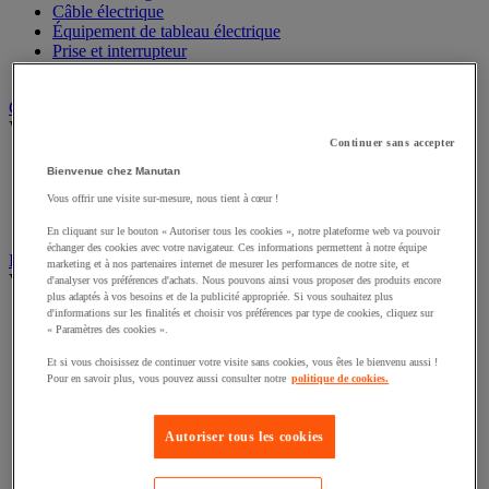
Câble électrique
Équipement de tableau électrique
Prise et interrupteur
Rallonge, multiprise et enrouleur électrique
Graissage et lubrifiant
Voir toute la catégorie
Continuer sans accepter
Anti-adhérent
Bienvenue chez Manutan
Graisse et huile
Vous offrir une visite sur-mesure, nous tient à cœur !
Lubrifiant et dégrippant
Outils de graissage
En cliquant sur le bouton « Autoriser tous les cookies », notre plateforme web va pouvoir
échanger des cookies avec votre navigateur. Ces informations permettent à notre équipe
Instrument de mesure
marketing et à nos partenaires internet de mesurer les performances de notre site, et
Voir toute la catégorie
d'analyser vos préférences d'achats. Nous pouvons ainsi vous proposer des produits encore
plus adaptés à vos besoins et de la publicité appropriée. Si vous souhaitez plus
d'informations sur les finalités et choisir vos préférences par type de cookies, cliquez sur
Balance industrielle
« Paramètres des cookies ».
Compteur et compteur-métreur
Dynamomètre
Et si vous choisissez de continuer votre visite sans cookies, vous êtes le bienvenu aussi !
Équipement optique
Pour en savoir plus, vous pouvez aussi consulter notre
politique de cookies.
Instrument de mesure de laboratoire
Mesure de distance
Mesure de la vitesse
Autoriser tous les cookies
Mesure de l'environnement
Mesure d'électricité