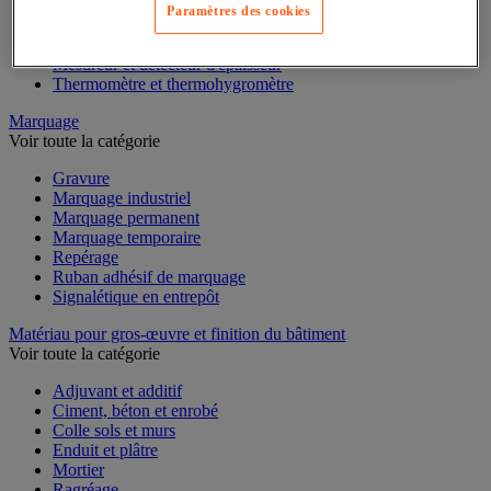
Mesure du temps
Paramètres des cookies
Mesure et repère de chantier
Mesure topographique
Mesureur et détecteur d'épaisseur
Thermomètre et thermohygromètre
Marquage
Voir toute la catégorie
Gravure
Marquage industriel
Marquage permanent
Marquage temporaire
Repérage
Ruban adhésif de marquage
Signalétique en entrepôt
Matériau pour gros-œuvre et finition du bâtiment
Voir toute la catégorie
Adjuvant et additif
Ciment, béton et enrobé
Colle sols et murs
Enduit et plâtre
Mortier
Ragréage