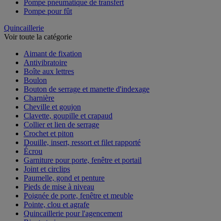
Pompe pneumatique de transfert
Pompe pour fût
Quincaillerie
Voir toute la catégorie
Aimant de fixation
Antivibratoire
Boîte aux lettres
Boulon
Bouton de serrage et manette d'indexage
Charnière
Cheville et goujon
Clavette, goupille et crapaud
Collier et lien de serrage
Crochet et piton
Douille, insert, ressort et filet rapporté
Écrou
Garniture pour porte, fenêtre et portail
Joint et circlips
Paumelle, gond et penture
Pieds de mise à niveau
Poignée de porte, fenêtre et meuble
Pointe, clou et agrafe
Quincaillerie pour l'agencement