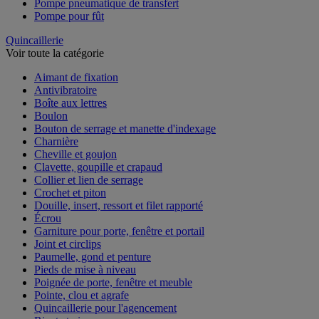
Pompe pneumatique de transfert
Pompe pour fût
Quincaillerie
Voir toute la catégorie
Aimant de fixation
Antivibratoire
Boîte aux lettres
Boulon
Bouton de serrage et manette d'indexage
Charnière
Cheville et goujon
Clavette, goupille et crapaud
Collier et lien de serrage
Crochet et piton
Douille, insert, ressort et filet rapporté
Écrou
Garniture pour porte, fenêtre et portail
Joint et circlips
Paumelle, gond et penture
Pieds de mise à niveau
Poignée de porte, fenêtre et meuble
Pointe, clou et agrafe
Quincaillerie pour l'agencement