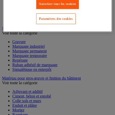
Mesure du temps
Autoriser tous les cookies
Mesure et repère de chantier
Mesure topographique
Mesureur et détecteur d'épaisseur
Paramètres des cookies
Thermomètre et thermohygromètre
Marquage
Voir toute la catégorie
Gravure
Marquage industriel
Marquage permanent
Marquage temporaire
Repérage
Ruban adhésif de marquage
Signalétique en entrepôt
Matériau pour gros-œuvre et finition du bâtiment
Voir toute la catégorie
Adjuvant et additif
Ciment, béton et enrobé
Colle sols et murs
Enduit et plâtre
Mortier
Ragréage