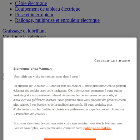
Câble électrique
Équipement de tableau électrique
Prise et interrupteur
Rallonge, multiprise et enrouleur électrique
Graissage et lubrifiant
Voir toute la catégorie
Anti-adhérent
Graisse et huile
Lubrifiant et dégrippant
Continuer sans accepter
Outils de graissage
Bienvenue chez Manutan
Instrument de mesure
Vous offrir une visite sur-mesure, nous tient à cœur !
Voir toute la catégorie
En cliquant sur le bouton « Autoriser tous les cookies », notre plateforme web va pouvoir
Balance industrielle
échanger des cookies avec votre navigateur. Ces informations permettent à notre équipe
marketing et à nos partenaires internet de mesurer les performances de notre site, et
Compteur et compteur-métreur
d'analyser vos préférences d'achats. Nous pouvons ainsi vous proposer des produits encore
Dynamomètre
plus adaptés à vos besoins et de la publicité appropriée. Si vous souhaitez plus
Équipement optique
d'informations sur les finalités et choisir vos préférences par type de cookies, cliquez sur
Instrument de mesure de laboratoire
« Paramètres des cookies ».
Mesure de distance
Et si vous choisissez de continuer votre visite sans cookies, vous êtes le bienvenu aussi !
Mesure de la vitesse
Pour en savoir plus, vous pouvez aussi consulter notre
politique de cookies.
Mesure de l'environnement
Mesure d'électricité