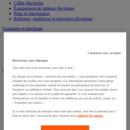
Câble électrique
Équipement de tableau électrique
Prise et interrupteur
Rallonge, multiprise et enrouleur électrique
Graissage et lubrifiant
Voir toute la catégorie
Anti-adhérent
Graisse et huile
Continuer sans accepter
Lubrifiant et dégrippant
Outils de graissage
Bienvenue chez Manutan
Vous offrir une visite sur-mesure, nous tient à cœur !
Instrument de mesure
Voir toute la catégorie
En cliquant sur le bouton « Autoriser tous les cookies », notre plateforme web va pouvoir
échanger des cookies avec votre navigateur. Ces informations permettent à notre équipe
Balance industrielle
marketing et à nos partenaires internet de mesurer les performances de notre site, et
Compteur et compteur-métreur
d'analyser vos préférences d'achats. Nous pouvons ainsi vous proposer des produits encore
plus adaptés à vos besoins et de la publicité appropriée. Si vous souhaitez plus
Dynamomètre
d'informations sur les finalités et choisir vos préférences par type de cookies, cliquez sur
Équipement optique
« Paramètres des cookies ».
Instrument de mesure de laboratoire
Mesure de distance
Et si vous choisissez de continuer votre visite sans cookies, vous êtes le bienvenu aussi !
Mesure de la vitesse
Pour en savoir plus, vous pouvez aussi consulter notre
politique de cookies.
Mesure de l'environnement
Mesure d'électricité