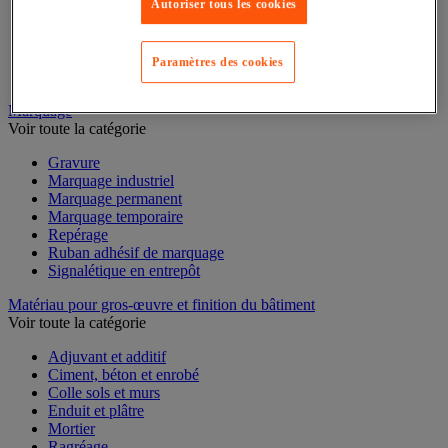
Mesure du temps
Autoriser tous les cookies
Mesure et repère de chantier
Mesure topographique
Mesureur et détecteur d'épaisseur
Paramètres des cookies
Thermomètre et thermohygromètre
Marquage
Voir toute la catégorie
Gravure
Marquage industriel
Marquage permanent
Marquage temporaire
Repérage
Ruban adhésif de marquage
Signalétique en entrepôt
Matériau pour gros-œuvre et finition du bâtiment
Voir toute la catégorie
Adjuvant et additif
Ciment, béton et enrobé
Colle sols et murs
Enduit et plâtre
Mortier
Ragréage