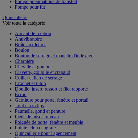
Pompe pneumatique de transfert
Pompe pour fût
Quincaillerie
Voir toute la catégorie
Aimant de fixation
Antivibratoire
Boîte aux lettres
Boulon
Bouton de serrage et manette d'indexage
Charnière
Cheville et goujon
Clavette, goupille et crapaud
Collier et lien de serrage
Crochet et piton
Douille, insert, ressort et filet rapporté
Écrou
Garniture pour porte, fenêtre et portail
Joint et circlips
Paumelle, gond et penture
Pieds de mise à niveau
Poignée de porte, fenêtre et meuble
Pointe, clou et agrafe
Quincaillerie pour l'agencement