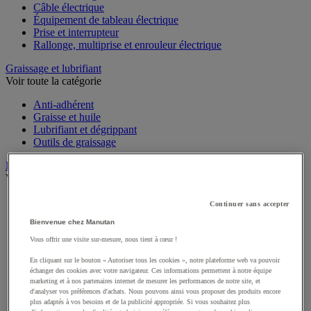
Câble électrique
Équipement de tableau électrique
Prise et interrupteur
Rallonge, multiprise et enrouleur électrique
Graissage et lubrifiant
Voir toute la catégorie
Anti-adhérent
Graisse et huile
Lubrifiant et dégrippant
Outils de graissage
Instrument de mesure
Voir toute la catégorie
Balance industrielle
Continuer sans accepter
Compteur et compteur-métreur
Bienvenue chez Manutan
Dynamomètre
Équipement optique
Vous offrir une visite sur-mesure, nous tient à cœur !
Instrument de mesure de laboratoire
En cliquant sur le bouton « Autoriser tous les cookies », notre plateforme web va pouvoir
Mesure de distance
échanger des cookies avec votre navigateur. Ces informations permettent à notre équipe
Mesure de la vitesse
marketing et à nos partenaires internet de mesurer les performances de notre site, et
Mesure de l'environnement
d'analyser vos préférences d'achats. Nous pouvons ainsi vous proposer des produits encore
Mesure d'électricité
plus adaptés à vos besoins et de la publicité appropriée. Si vous souhaitez plus