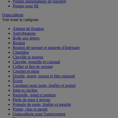
Pompe pneumatique de transfert
Pompe pour fût
Quincaillerie
Voir toute la catégorie
Aimant de fixation
Antivibratoire
Boîte aux lettres
Boulon
Bouton de serrage et manette d'indexage
Charnière
Cheville et goujon
Clavette, goupille et crapaud
Collier et lien de serrage
Crochet et piton
Douille, insert, ressort et filet rapporté
Écrou
Garniture pour porte, fenêtre et portail
Joint et circlips
Paumelle, gond et penture
Pieds de mise à niveau
Poignée de porte, fenêtre et meuble
Pointe, clou et agrafe
Quincaillerie pour l'agencement