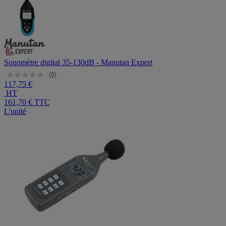
Sonomètre digital 35-130dB - Manutan Expert
(0)
117,75 €
HT
161,70 €
TTC
L'unité