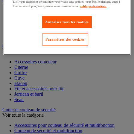
Et si vous choisissez de continuer votre visite sans cookies, vous êtes le bienvenu aussi !
Caisse carton, enveloppe et boîte postale
Pour en savoir plus, vous pouvez aussi consulter notre
politique de cookies.
Voir toute la catégorie
Boîte et tube d'expédition
Autoriser tous les cookies
Caisse carton
Caisse en bois
Caisse-palette carton
Paramètres des cookies
Enveloppe et pochette d'expédition
Contenant et fût
Voir toute la catégorie
Accessoires conteneur
Citerne
Coffre
Cuve
Flacon
Fût et accessoires pour fût
Jerrican et baril
Seau
Cutter et couteau de sécurité
Voir toute la catégorie
Accessoires pour couteau de sécurité et multifonction