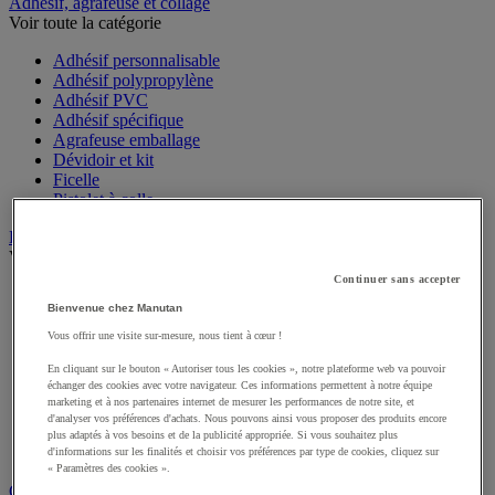
Sports et loisirs
Adhésif, agrafeuse et collage
Voir toute la catégorie
Adhésif personnalisable
Adhésif polypropylène
Adhésif PVC
Adhésif spécifique
Agrafeuse emballage
Dévidoir et kit
Ficelle
Pistolet à colle
Bac
Voir toute la catégorie
Continuer sans accepter
Bienvenue chez Manutan
Accessoires pour bac
Bac à bec
Vous offrir une visite sur-mesure, nous tient à cœur !
Bac de rangement
Bac de transport
En cliquant sur le bouton « Autoriser tous les cookies », notre plateforme web va pouvoir
échanger des cookies avec votre navigateur. Ces informations permettent à notre équipe
Bac gerbable
marketing et à nos partenaires internet de mesurer les performances de notre site, et
Bac norme Europe
d'analyser vos préférences d'achats. Nous pouvons ainsi vous proposer des produits encore
Bac pliant
plus adaptés à vos besoins et de la publicité appropriée. Si vous souhaitez plus
Bac-tiroirs
d'informations sur les finalités et choisir vos préférences par type de cookies, cliquez sur
Rangement pour bacs
« Paramètres des cookies ».