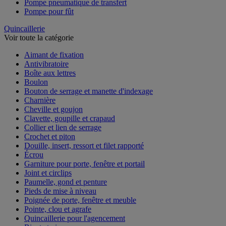
Pompe pneumatique de transfert
Pompe pour fût
Quincaillerie
Voir toute la catégorie
Aimant de fixation
Antivibratoire
Boîte aux lettres
Boulon
Bouton de serrage et manette d'indexage
Charnière
Cheville et goujon
Clavette, goupille et crapaud
Collier et lien de serrage
Crochet et piton
Douille, insert, ressort et filet rapporté
Écrou
Garniture pour porte, fenêtre et portail
Joint et circlips
Paumelle, gond et penture
Pieds de mise à niveau
Poignée de porte, fenêtre et meuble
Pointe, clou et agrafe
Quincaillerie pour l'agencement