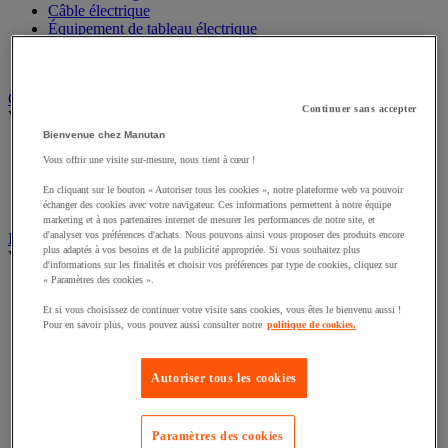
Câble électrique
Équipement de tableau électrique
Prise et interrupteur
Rallonge, multiprise et enrouleur électrique
Graissage et lubrifiant
Continuer sans accepter
Voir toute la catégorie
Bienvenue chez Manutan
Anti-adhérent
Vous offrir une visite sur-mesure, nous tient à cœur !
Graisse et huile
Lubrifiant et dégrippant
En cliquant sur le bouton « Autoriser tous les cookies », notre plateforme web va pouvoir
Outils de graissage
échanger des cookies avec votre navigateur. Ces informations permettent à notre équipe
marketing et à nos partenaires internet de mesurer les performances de notre site, et
d'analyser vos préférences d'achats. Nous pouvons ainsi vous proposer des produits encore
Instrument de mesure
plus adaptés à vos besoins et de la publicité appropriée. Si vous souhaitez plus
Voir toute la catégorie
d'informations sur les finalités et choisir vos préférences par type de cookies, cliquez sur
« Paramètres des cookies ».
Balance industrielle
Compteur et compteur-métreur
Et si vous choisissez de continuer votre visite sans cookies, vous êtes le bienvenu aussi !
Dynamomètre
Pour en savoir plus, vous pouvez aussi consulter notre
politique de cookies.
Équipement optique
Instrument de mesure de laboratoire
Autoriser tous les cookies
Mesure de distance
Mesure de la vitesse
Mesure de l'environnement
Mesure d'électricité
Paramètres des cookies