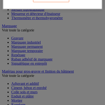
Mesure du temps
Mesure et repère de chantier
Mesure topographique
Mesureur et détecteur d'épaisseur
Thermomètre et thermohygromètre
Marquage
Voir toute la catégorie
Gravure
Marquage industriel
Marquage permanent
Marquage temporaire
Repérage
Ruban adhésif de marquage
Signalétique en entrepôt
Matériau pour gros-œuvre et finition du bâtiment
Voir toute la catégorie
Adjuvant et additif
Ciment, béton et enrobé
Colle sols et murs
Enduit et plâtre
Mortier
Ragréage