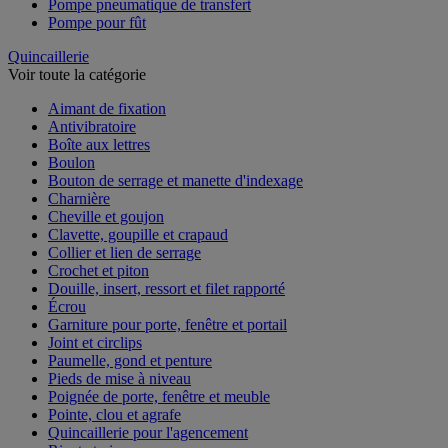
Pompe pneumatique de transfert
Pompe pour fût
Quincaillerie
Voir toute la catégorie
Aimant de fixation
Antivibratoire
Boîte aux lettres
Boulon
Bouton de serrage et manette d'indexage
Charnière
Cheville et goujon
Clavette, goupille et crapaud
Collier et lien de serrage
Crochet et piton
Douille, insert, ressort et filet rapporté
Écrou
Garniture pour porte, fenêtre et portail
Joint et circlips
Paumelle, gond et penture
Pieds de mise à niveau
Poignée de porte, fenêtre et meuble
Pointe, clou et agrafe
Quincaillerie pour l'agencement