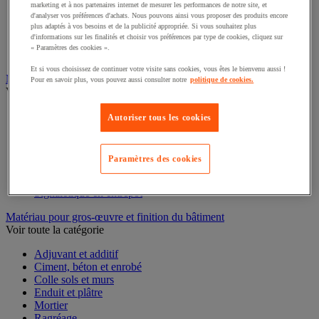
Mesure du temps
marketing et à nos partenaires internet de mesurer les performances de notre site, et
Mesure et repère de chantier
d'analyser vos préférences d'achats. Nous pouvons ainsi vous proposer des produits encore
plus adaptés à vos besoins et de la publicité appropriée. Si vous souhaitez plus
Mesure topographique
d'informations sur les finalités et choisir vos préférences par type de cookies, cliquez sur
Mesureur et détecteur d'épaisseur
« Paramètres des cookies ».
Thermomètre et thermohygromètre
Et si vous choisissez de continuer votre visite sans cookies, vous êtes le bienvenu aussi !
Marquage
Pour en savoir plus, vous pouvez aussi consulter notre
politique de cookies.
Voir toute la catégorie
Gravure
Autoriser tous les cookies
Marquage industriel
Marquage permanent
Marquage temporaire
Paramètres des cookies
Repérage
Ruban adhésif de marquage
Signalétique en entrepôt
Matériau pour gros-œuvre et finition du bâtiment
Voir toute la catégorie
Adjuvant et additif
Ciment, béton et enrobé
Colle sols et murs
Enduit et plâtre
Mortier
Ragréage