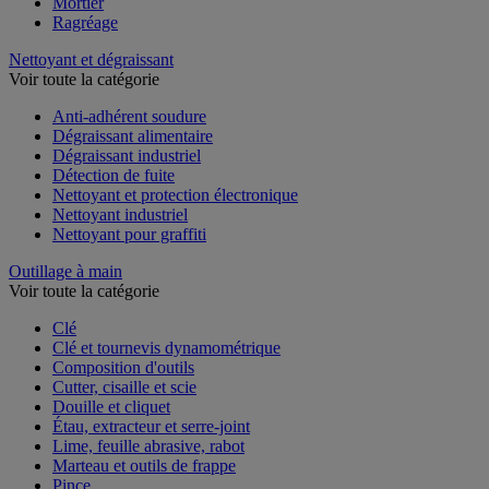
Enduit et plâtre
Mortier
Ragréage
Nettoyant et dégraissant
Voir toute la catégorie
Anti-adhérent soudure
Dégraissant alimentaire
Dégraissant industriel
Détection de fuite
Nettoyant et protection électronique
Nettoyant industriel
Nettoyant pour graffiti
Outillage à main
Voir toute la catégorie
Clé
Clé et tournevis dynamométrique
Composition d'outils
Cutter, cisaille et scie
Douille et cliquet
Étau, extracteur et serre-joint
Lime, feuille abrasive, rabot
Marteau et outils de frappe