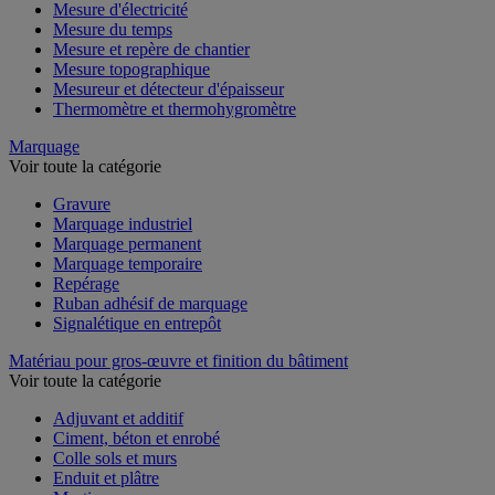
Mesure de l'environnement
Mesure d'électricité
Mesure du temps
Mesure et repère de chantier
Mesure topographique
Mesureur et détecteur d'épaisseur
Thermomètre et thermohygromètre
Marquage
Voir toute la catégorie
Gravure
Marquage industriel
Marquage permanent
Marquage temporaire
Repérage
Ruban adhésif de marquage
Signalétique en entrepôt
Matériau pour gros-œuvre et finition du bâtiment
Voir toute la catégorie
Adjuvant et additif
Ciment, béton et enrobé
Colle sols et murs