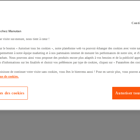
Conti
 chez Manutan
ne visite sur-mesure, nous tient à cœur !
uté un produit à votre panier :
ur le bouton « Autoriser tous les cookies », notre plateforme web va pouvoir échanger des cookies avec votre na
permettent à notre équipe marketing et à nos partenaires internet de mesurer les performances de notre site, et d'
'achats. Nous pouvons ainsi vous proposer des produits encore plus adaptés à vos besoins et de la publicité appr
s d'informations sur les finalités et choisir vos préférences par type de cookies, cliquez sur « Paramètres des coo
oisissez de continuer votre visite sans cookies, vous êtes le bienvenu aussi ! Pour en savoir plus, vous pouvez a
que de cookies.
es des cookies
Autoriser tous