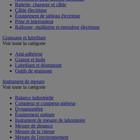
Accessoires pour tableau électrique
Batterie, chargeur et câble
Câble électrique
Équipement de tableau électrique
Prise et interrupteur
Rallonge, multiprise et enrouleur électrique
Graissage et lubrifiant
Voir toute la catégorie
Anti-adhérent
Graisse et huile
Lubrifiant et dégrippant
Outils de graissage
Instrument de mesure
Voir toute la catégorie
Balance industrielle
Compteur et compteur-métreur
Dynamomètre
Équipement optique
Instrument de mesure de laboratoire
Mesure de distance
Mesure de la vitesse