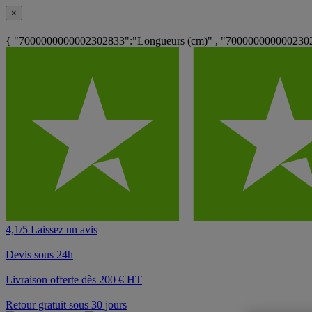
×
{ "7000000000002302833":"Longueurs (cm)" , "70000000000023026
4,1/5 Laissez un avis
Devis sous 24h
Livraison offerte dès 200 € HT
Retour gratuit sous 30 jours