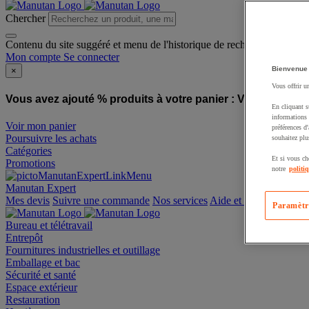
Chercher
Contenu du site suggéré et menu de l'historique de recherche
Mon compte
Se connecter
Bienvenue
×
Vous offrir u
Vous avez ajouté % produits à votre panier :
Vous avez ajo
En cliquant s
informations 
Voir mon panier
préférences d
Poursuivre les achats
souhaitez plu
Catégories
Et si vous ch
Promotions
notre
politi
Manutan Expert
offre reconditionnée
Paramètr
Mes devis
Suivre une commande
Nos services
Aide et contact
Bureau et télétravail
Entrepôt
Fournitures industrielles et outillage
Emballage et bac
Sécurité et santé
Espace extérieur