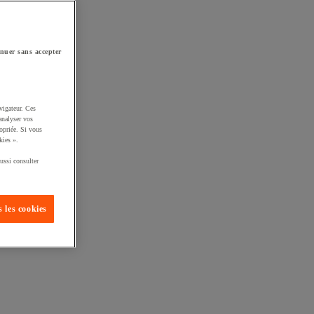
nuer sans accepter
vigateur. Ces
analyser vos
opriée. Si vous
kies ».
ussi consulter
 les cookies