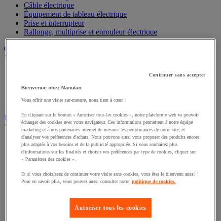
Câble électrique
Équipement de tableau électrique
Prise et interrupteur
Rallonge, multiprise et enrouleur électrique
Graissage et lubrifiant
Voir toute la catégorie
Anti-adhérent
Continuer sans accepter
Graisse et huile
Bienvenue chez Manutan
Lubrifiant et dégrippant
Outils de graissage
Vous offrir une visite sur-mesure, nous tient à cœur !
En cliquant sur le bouton « Autoriser tous les cookies », notre plateforme web va pouvoir
Instrument de mesure
échanger des cookies avec votre navigateur. Ces informations permettent à notre équipe
Voir toute la catégorie
marketing et à nos partenaires internet de mesurer les performances de notre site, et
d'analyser vos préférences d'achats. Nous pouvons ainsi vous proposer des produits encore
Balance industrielle
plus adaptés à vos besoins et de la publicité appropriée. Si vous souhaitez plus
Compteur et compteur-métreur
d'informations sur les finalités et choisir vos préférences par type de cookies, cliquez sur
« Paramètres des cookies ».
Dynamomètre
Équipement optique
Et si vous choisissez de continuer votre visite sans cookies, vous êtes le bienvenu aussi !
Instrument de mesure de laboratoire
Pour en savoir plus, vous pouvez aussi consulter notre
politique de cookies.
Mesure de distance
Mesure de la vitesse
Mesure de l'environnement
Autoriser tous les cookies
Mesure d'électricité