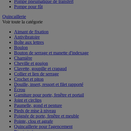
Pompe pneumatique de transfert
Pompe pour fût
Quincaillerie
Voir toute la catégorie
Aimant de fixation
Antivibratoire
Boîte aux lettres
Boulon
Bouton de serrage et manette d'indexage
Charnière
Cheville et goujon
Clavette, goupille et crapaud
Collier et lien de serrage
Crochet et piton
Douille, insert, ressort et filet rapporté
Écrou
Garniture pour porte, fenêtre et portail
Joint et circlips
Paumelle, gond et penture
Pieds de mise à niveau
Poignée de porte, fenêtre et meuble
Pointe, clou et agrafe
Quincaillerie pour l'agencement