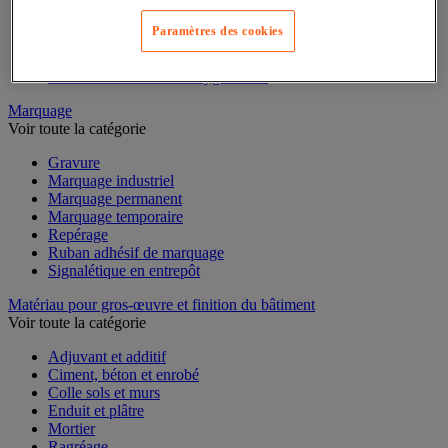
Mesure du temps
Mesure et repère de chantier
Paramètres des cookies
Mesure topographique
Mesureur et détecteur d'épaisseur
Thermomètre et thermohygromètre
Marquage
Voir toute la catégorie
Gravure
Marquage industriel
Marquage permanent
Marquage temporaire
Repérage
Ruban adhésif de marquage
Signalétique en entrepôt
Matériau pour gros-œuvre et finition du bâtiment
Voir toute la catégorie
Adjuvant et additif
Ciment, béton et enrobé
Colle sols et murs
Enduit et plâtre
Mortier
Ragréage