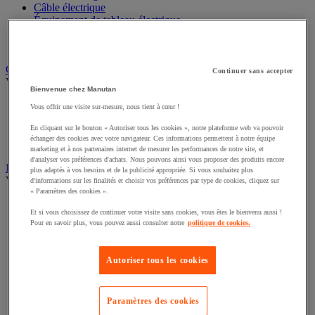
Câble électrique
Équipement de tableau électrique
Prise et interrupteur
Rallonge, multiprise et enrouleur électrique
Graissage et lubrifiant
Continuer sans accepter
Voir toute la catégorie
Bienvenue chez Manutan
Anti-adhérent
Vous offrir une visite sur-mesure, nous tient à cœur !
Graisse et huile
En cliquant sur le bouton « Autoriser tous les cookies », notre plateforme web va pouvoir
Lubrifiant et dégrippant
échanger des cookies avec votre navigateur. Ces informations permettent à notre équipe
Outils de graissage
marketing et à nos partenaires internet de mesurer les performances de notre site, et
d'analyser vos préférences d'achats. Nous pouvons ainsi vous proposer des produits encore
Instrument de mesure
plus adaptés à vos besoins et de la publicité appropriée. Si vous souhaitez plus
Voir toute la catégorie
d'informations sur les finalités et choisir vos préférences par type de cookies, cliquez sur
« Paramètres des cookies ».
Balance industrielle
Et si vous choisissez de continuer votre visite sans cookies, vous êtes le bienvenu aussi !
Compteur et compteur-métreur
Pour en savoir plus, vous pouvez aussi consulter notre
politique de cookies.
Dynamomètre
Équipement optique
Instrument de mesure de laboratoire
Autoriser tous les cookies
Mesure de distance
Mesure de la vitesse
Mesure de l'environnement
Paramètres des cookies
Mesure d'électricité