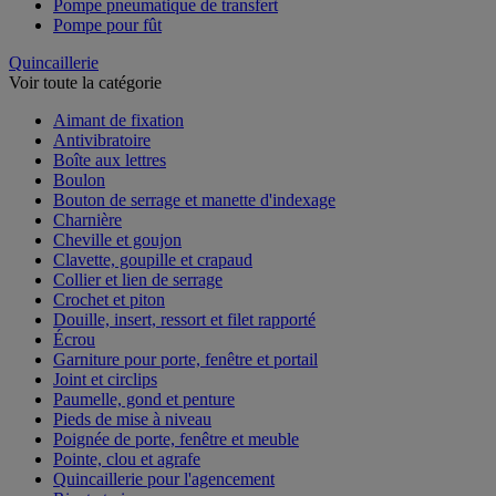
Pompe pneumatique de transfert
Pompe pour fût
Quincaillerie
Voir toute la catégorie
Aimant de fixation
Antivibratoire
Boîte aux lettres
Boulon
Bouton de serrage et manette d'indexage
Charnière
Cheville et goujon
Clavette, goupille et crapaud
Collier et lien de serrage
Crochet et piton
Douille, insert, ressort et filet rapporté
Écrou
Garniture pour porte, fenêtre et portail
Joint et circlips
Paumelle, gond et penture
Pieds de mise à niveau
Poignée de porte, fenêtre et meuble
Pointe, clou et agrafe
Quincaillerie pour l'agencement