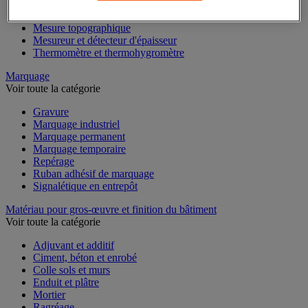
Mesure du temps
Mesure et repère de chantier
Mesure topographique
Mesureur et détecteur d'épaisseur
Thermomètre et thermohygromètre
Marquage
Voir toute la catégorie
Gravure
Marquage industriel
Marquage permanent
Marquage temporaire
Repérage
Ruban adhésif de marquage
Signalétique en entrepôt
Matériau pour gros-œuvre et finition du bâtiment
Voir toute la catégorie
Adjuvant et additif
Ciment, béton et enrobé
Colle sols et murs
Enduit et plâtre
Mortier
Ragréage