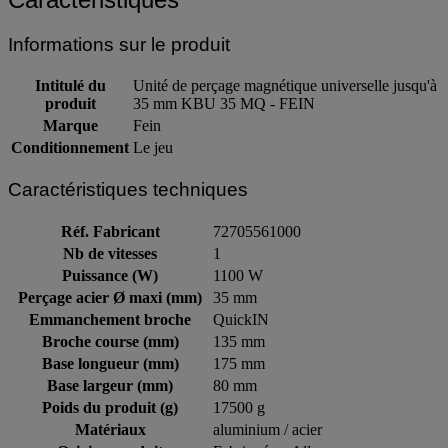
Informations sur le produit
Intitulé du
Unité de perçage magnétique universelle jusqu'à
produit
35 mm KBU 35 MQ - FEIN
Marque
Fein
Conditionnement
Le jeu
Caractéristiques techniques
Réf. Fabricant
72705561000
Nb de vitesses
1
Puissance (W)
1100 W
Perçage acier Ø maxi (mm)
35 mm
Emmanchement broche
QuickIN
Broche course (mm)
135 mm
Base longueur (mm)
175 mm
Base largeur (mm)
80 mm
Poids du produit (g)
17500 g
Matériaux
aluminium / acier