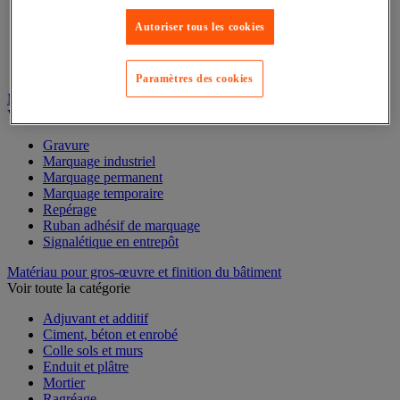
Mesure du temps
Mesure et repère de chantier
Autoriser tous les cookies
Mesure topographique
Mesureur et détecteur d'épaisseur
Thermomètre et thermohygromètre
Paramètres des cookies
Marquage
Voir toute la catégorie
Gravure
Marquage industriel
Marquage permanent
Marquage temporaire
Repérage
Ruban adhésif de marquage
Signalétique en entrepôt
Matériau pour gros-œuvre et finition du bâtiment
Voir toute la catégorie
Adjuvant et additif
Ciment, béton et enrobé
Colle sols et murs
Enduit et plâtre
Mortier
Ragréage