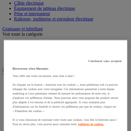
Câble électrique
Équipement de tableau électrique
Prise et interrupteur
Rallonge, multiprise et enrouleur électrique
Graissage et lubrifiant
Voir toute la catégorie
Anti-adhérent
Graisse et huile
Lubrifiant et dégrippant
Outils de graissage
Continuer sans accepter
Bienvenue chez Manutan
Instrument de mesure
Voir toute la catégorie
Vous offrir une visite sur-mesure, nous tient à cœur !
Balance industrielle
En cliquant sur le bouton « Autoriser tous les cookies », notre plateforme web va pouvoir
échanger des cookies avec votre navigateur. Ces informations permettent à notre équipe
Compteur et compteur-métreur
marketing et à nos partenaires internet de mesurer les performances de notre site, et
Dynamomètre
d'analyser vos préférences d'achats. Nous pouvons ainsi vous proposer des produits encore
Équipement optique
plus adaptés à vos besoins et de la publicité appropriée. Si vous souhaitez plus
Instrument de mesure de laboratoire
d'informations sur les finalités et choisir vos préférences par type de cookies, cliquez sur
Mesure de distance
« Paramètres des cookies ».
Mesure de la vitesse
Et si vous choisissez de continuer votre visite sans cookies, vous êtes le bienvenu aussi !
Mesure de l'environnement
Pour en savoir plus, vous pouvez aussi consulter notre
politique de cookies.
Mesure d'électricité