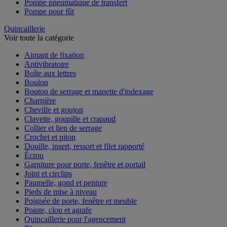
Pompe pneumatique de transfert
Pompe pour fût
Quincaillerie
Voir toute la catégorie
Aimant de fixation
Antivibratoire
Boîte aux lettres
Boulon
Bouton de serrage et manette d'indexage
Charnière
Cheville et goujon
Clavette, goupille et crapaud
Collier et lien de serrage
Crochet et piton
Douille, insert, ressort et filet rapporté
Écrou
Garniture pour porte, fenêtre et portail
Joint et circlips
Paumelle, gond et penture
Pieds de mise à niveau
Poignée de porte, fenêtre et meuble
Pointe, clou et agrafe
Quincaillerie pour l'agencement